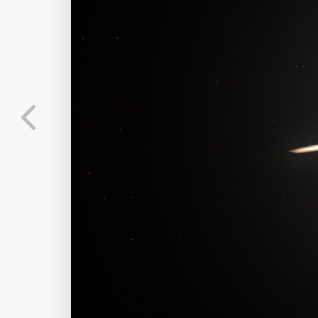
发布
未知设备
在主题许可下可免费
标
实时弹幕
分
弹幕会在下方多行滚动展示；匿名发送有数量和
正在加载弹幕...
标
常用