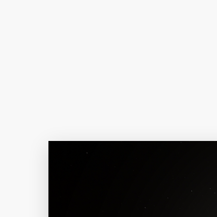
Author Name
@author
查看
下载
分类
主色调
--
--
--
--
选