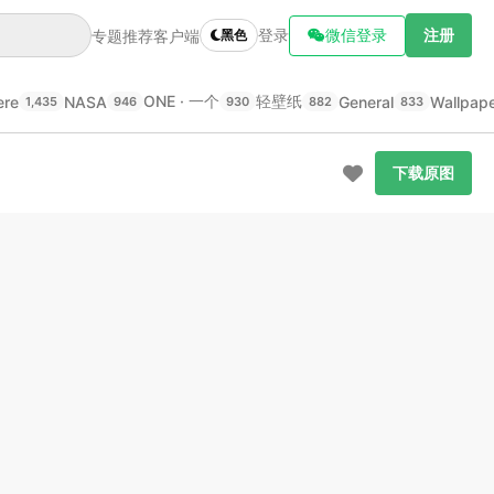
登录
微信登录
注册
专题推荐
客户端
黑色
ONE · 一个
轻壁纸
ere
NASA
General
Wallpap
1,435
946
930
882
833
下载原图