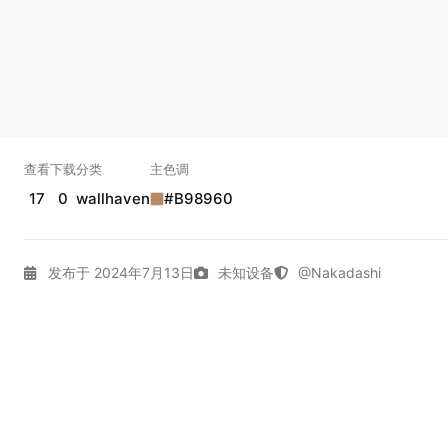
查看
下载
分类
主色调
17
0
wallhaven
#B98960
发布于 2024年7月13日
未知设备
@Nakadashi
4K壁纸
Dark
Gallery
Wallhaven
外太空
拾光壁纸
实时弹幕