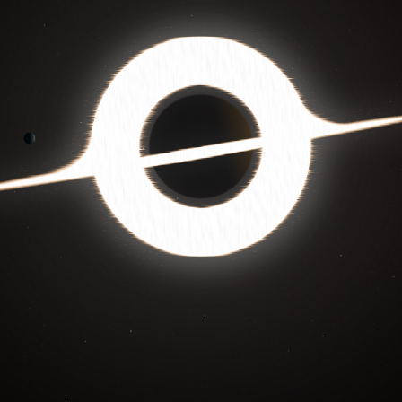
使用
题
类
频率限制。
正在生成支付二维码...
签 (逗号分隔)
标签:
4K壁纸
Bizhi
Gallery
拾光壁纸
HDQwalls
4K
Hd
通用
99.00