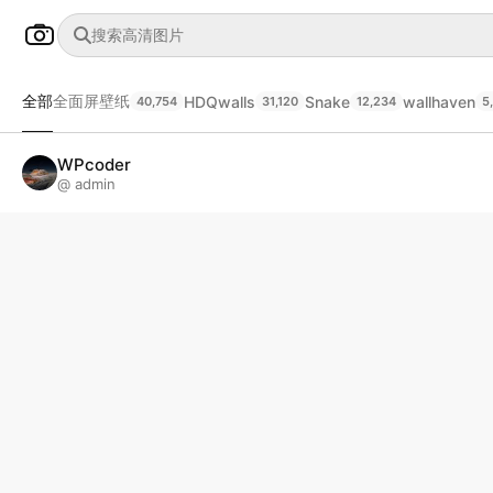
全部
全面屏壁纸
HDQwalls
Snake
wallhaven
40,754
31,120
12,234
5
WPcoder
@ admin