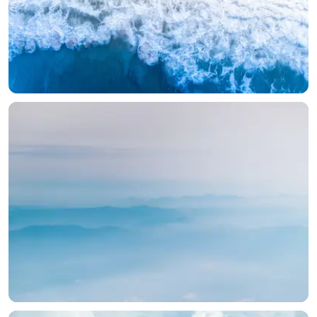
选择图片
标题
分类
标签 (逗号分隔)
常用标签:
4K壁纸
Bizhi
Gallery
拾光壁纸
HDQwalls
4K
Hd
通用