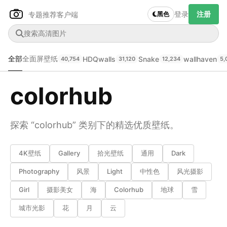
登录
注册
专题推荐
客户端
黑色
全部
全面屏壁纸
HDQwalls
Snake
wallhaven
40,754
31,120
12,234
5,
colorhub
Author Name
下载原图
@author
探索 “colorhub” 类别下的精选优质壁纸。
4K壁纸
Gallery
拾光壁纸
通用
Dark
查看
下载
分类
主色调
--
--
--
--
Photography
风景
Light
中性色
风光摄影
Girl
摄影美女
海
Colorhub
地球
雪
发布
城市光影
花
月
云
未知设备
在主题许可下可免费使用