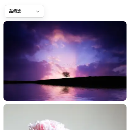
分享
信息
筛选
正在生成支付二维码...
实时弹幕
发送弹幕
99.00
弹幕会在下方多行滚动展示；匿名发送有数量和频率限制。
在加载弹幕...