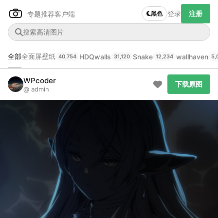
登录
注册
专题推荐
客户端
黑色
全部
全面屏壁纸
HDQwalls
Snake
wallhaven
40,754
31,120
12,234
5,
Author Name
下载原图
@author
WPcoder
下载原图
@ admin
查看
下载
分类
主色调
--
--
--
--
发布
未知设备
在主题许可下可免费使用
分享
信息
正在生成支付二维码...