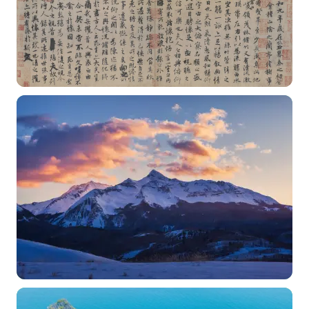
常用标签:
4K壁纸
Bizhi
Gallery
拾光壁纸
HDQwalls
4K
Hd
通用