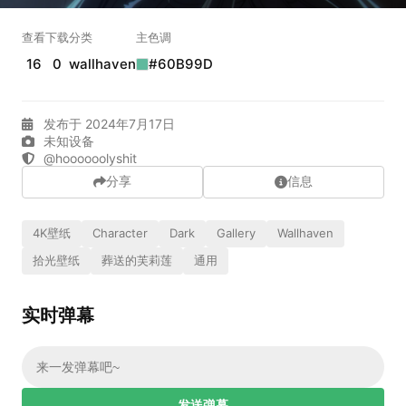
实时弹幕
查看
下载
分类
主色调
16
0
wallhaven
#60B99D
发送弹幕
99.00
发布于 2024年7月17日
弹幕会在下方多行滚动展示；匿名发送有数量和频率限制。
未知设备
在加载弹幕...
@hoooooolyshit
分享
信息
4K壁纸
Character
Dark
Gallery
Wallhaven
拾光壁纸
葬送的芙莉莲
通用
实时弹幕
相关壁纸
发送弹幕