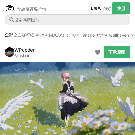
登录
注册
专题推荐
客户端
黑色
全部
全面屏壁纸
HDQwalls
Snake
wallhaven
40,754
31,120
12,234
5,
Author Name
下载原图
@author
WPcoder
下载原图
@ admin
查看
下载
分类
主色调
--
--
--
--
发布
未知设备
在主题许可下可免费使用
分享
信息
正在生成支付二维码...