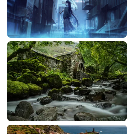
常用标签:
4K壁纸
Bizhi
Gallery
拾光壁纸
HDQwalls
4K
Hd
通用