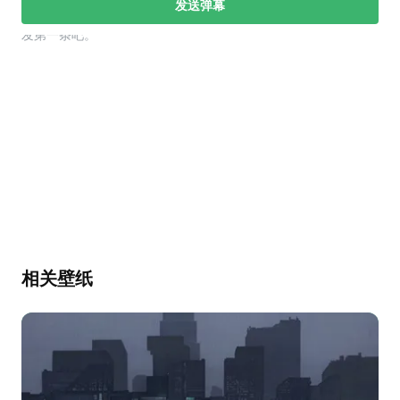
发送弹幕
幕，发第一条吧。
相关壁纸