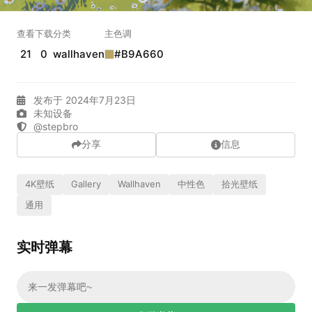
实时弹幕
查看
下载
分类
主色调
21
0
wallhaven
#B9A660
发送弹幕
99.00
弹幕会在下方多行滚动展示；匿名发送有数量和频率限制。
发布于 2024年7月23日
在加载弹幕...
未知设备
@stepbro
分享
信息
4K壁纸
Gallery
Wallhaven
中性色
拾光壁纸
通用
实时弹幕
相关壁纸