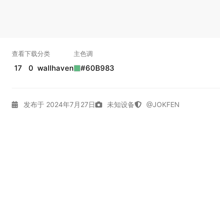
查看
下载
分类
主色调
17
0
wallhaven
#60B983
发布于 2024年7月27日
未知设备
@JOKFEN
4K壁纸
Dark
Gallery
Photography
Wallhaven
拾光
实时弹幕
幕，发第一条吧。