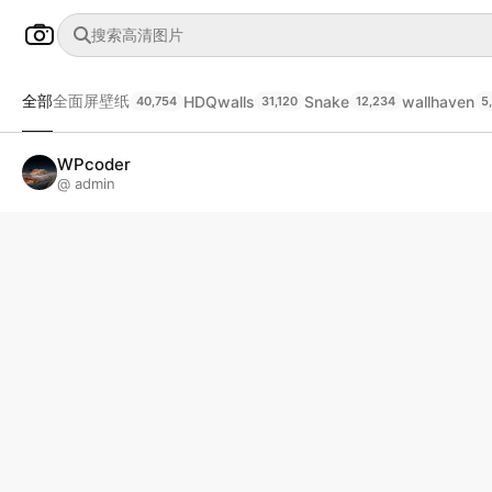
全部
全面屏壁纸
HDQwalls
Snake
wallhaven
40,754
31,120
12,234
5
WPcoder
@ admin