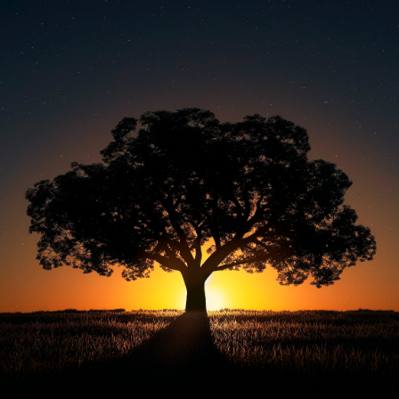
题
类
频率限制。
正在生成支付二维码...
签 (逗号分隔)
标签:
4K壁纸
Bizhi
Gallery
拾光壁纸
HDQwalls
4K
Hd
通用
99.00