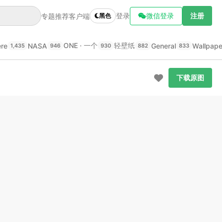
登录
微信登录
注册
专题推荐
客户端
黑色
ONE · 一个
轻壁纸
ere
NASA
General
Wallpap
1,435
946
930
882
833
下载原图