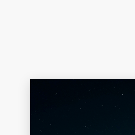
Author Name
@author
查看
下载
分类
主色调
--
--
--
--
选
发布
未知设备
在主题许可下可免费