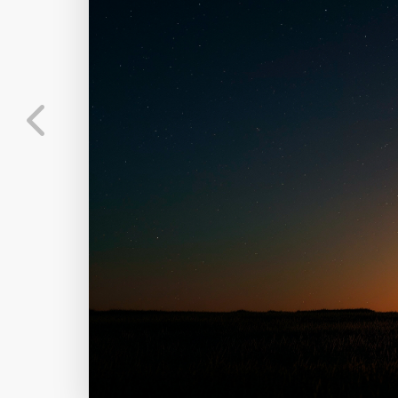
标
实时弹幕
分
弹幕会在下方多行滚动展示；匿名发送有数量和
正在加载弹幕...
标
常用
相关壁纸