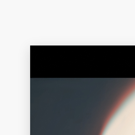
Author Name
@author
查看
下载
分类
主色调
--
--
--
--
选
发布
未知设备
在主题许可下可免费