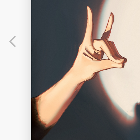
标
实时弹幕
分
弹幕会在下方多行滚动展示；匿名发送有数量和
正在加载弹幕...
标
常用
相关壁纸