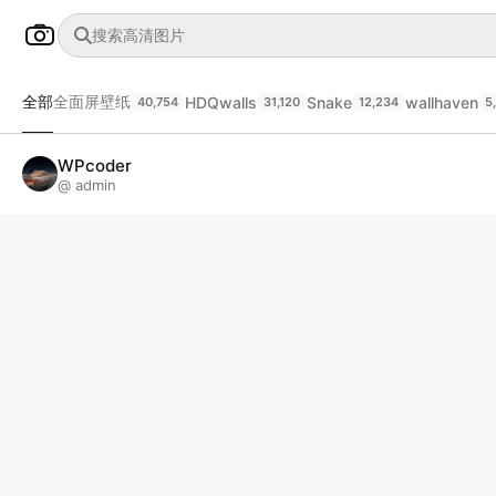
全部
全面屏壁纸
HDQwalls
Snake
wallhaven
40,754
31,120
12,234
5
WPcoder
@ admin