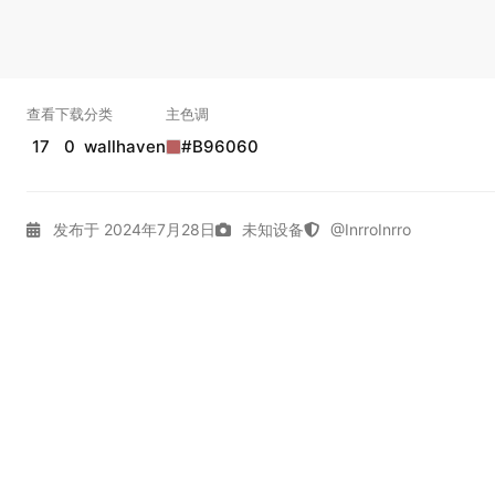
查看
下载
分类
主色调
17
0
wallhaven
#B96060
发布于 2024年7月28日
未知设备
@InrroInrro
4K壁纸
Dark
Gallery
Wallhaven
拾光壁纸
通用
实时弹幕
幕，发第一条吧。