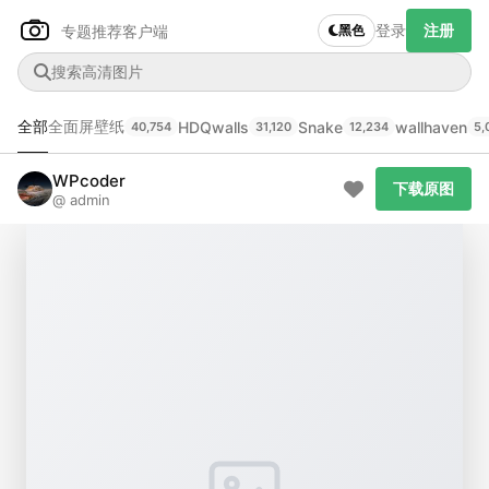
登录
注册
专题推荐
客户端
黑色
全部
全面屏壁纸
HDQwalls
Snake
wallhaven
40,754
31,120
12,234
5,
Author Name
下载原图
@author
WPcoder
下载原图
@ admin
查看
下载
分类
主色调
--
--
--
--
发布
未知设备
在主题许可下可免费使用
分享
信息
正在生成支付二维码...