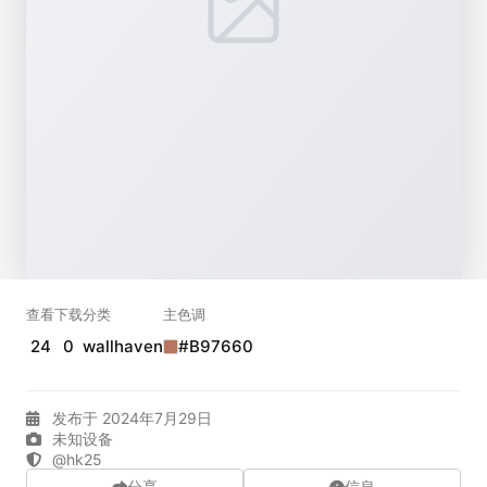
实时弹幕
发送弹幕
99.00
弹幕会在下方多行滚动展示；匿名发送有数量和频率限制。
在加载弹幕...
查看
下载
分类
主色调
24
0
wallhaven
#B97660
相关壁纸
发布于 2024年7月29日
未知设备
@hk25