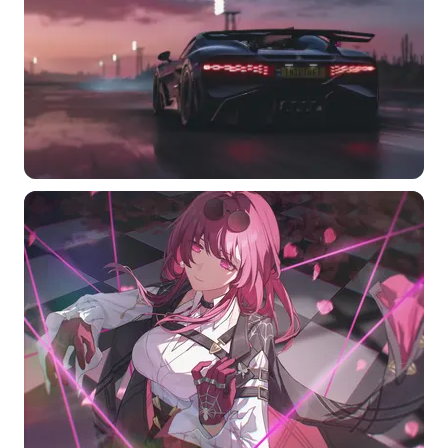
分类
标签 (逗号分隔)
常用标签:
4K壁纸
Bizhi
Gallery
拾光壁纸
HDQwalls
4K
Hd
通用