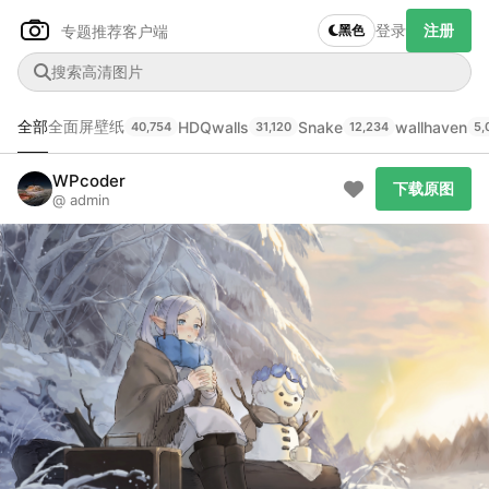
登录
注册
专题推荐
客户端
黑色
全部
全面屏壁纸
HDQwalls
Snake
wallhaven
40,754
31,120
12,234
5,
Author Name
下载原图
@author
WPcoder
下载原图
@ admin
查看
下载
分类
主色调
--
--
--
--
发布
未知设备
在主题许可下可免费使用
分享
信息
正在生成支付二维码...