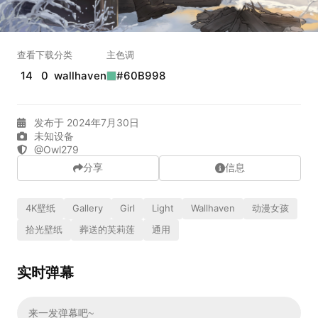
实时弹幕
查看
下载
分类
主色调
发送弹幕
99.00
14
0
wallhaven
#60B998
弹幕会在下方多行滚动展示；匿名发送有数量和频率限制。
在加载弹幕...
发布于 2024年7月30日
未知设备
@Owl279
分享
信息
4K壁纸
Gallery
Girl
Light
Wallhaven
动漫女孩
拾光壁纸
葬送的芙莉莲
通用
相关壁纸
实时弹幕