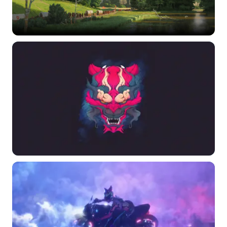
选择图片
标题
分类
标签 (逗号分隔)
常用标签:
4K壁纸
Bizhi
Gallery
拾光壁纸
HDQwalls
4K
Hd
通用