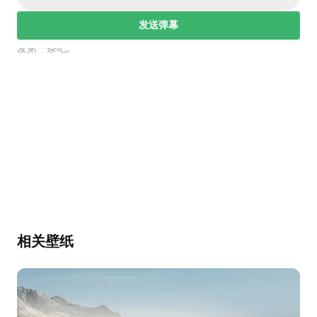
发送弹幕
幕，发第一条吧。
相关壁纸