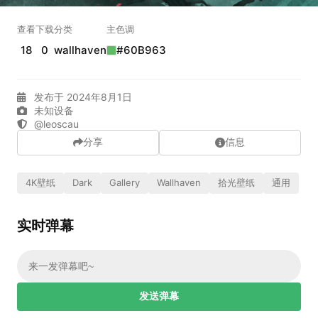
实时弹幕
查看
下载
分类
主色调
18
0
wallhaven
#60B963
发送弹幕
99.00
发布于 2024年8月1日
弹幕会在下方多行滚动展示；匿名发送有数量和频率限制。
未知设备
在加载弹幕...
@leoscau
分享
信息
4K壁纸
Dark
Gallery
Wallhaven
拾光壁纸
通用
实时弹幕
相关壁纸
发送弹幕