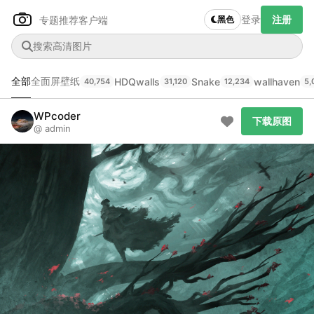
登录
注册
专题推荐
客户端
黑色
全部
全面屏壁纸
HDQwalls
Snake
wallhaven
40,754
31,120
12,234
5,
Author Name
下载原图
@author
WPcoder
下载原图
@ admin
查看
下载
分类
主色调
--
--
--
--
发布
未知设备
在主题许可下可免费使用
分享
信息
正在生成支付二维码...