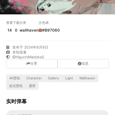
实时弹幕
查看
下载
分类
主色调
发送弹幕
99.00
14
0
wallhaven
#B97060
弹幕会在下方多行滚动展示；匿名发送有数量和频率限制。
在加载弹幕...
发布于 2024年8月8日
未知设备
@HiguchiMadokaS
分享
信息
4K壁纸
Character
Gallery
Light
Wallhaven
拾光壁纸
通用
相关壁纸
实时弹幕