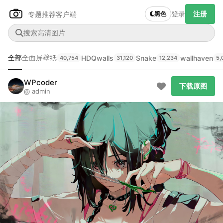
登录
注册
专题推荐
客户端
黑色
全部
全面屏壁纸
HDQwalls
Snake
wallhaven
40,754
31,120
12,234
5,
Author Name
下载原图
@author
WPcoder
下载原图
@ admin
查看
下载
分类
主色调
--
--
--
--
发布
未知设备
在主题许可下可免费使用
分享
信息
正在生成支付二维码...