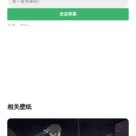
发送弹幕
幕，发第一条吧。
相关壁纸