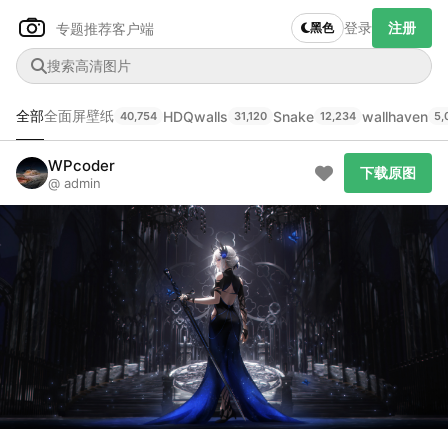
登录
注册
专题推荐
客户端
黑色
全部
全面屏壁纸
HDQwalls
Snake
wallhaven
40,754
31,120
12,234
5,
Author Name
下载原图
@author
WPcoder
下载原图
@ admin
查看
下载
分类
主色调
--
--
--
--
发布
未知设备
在主题许可下可免费使用
分享
信息
正在生成支付二维码...