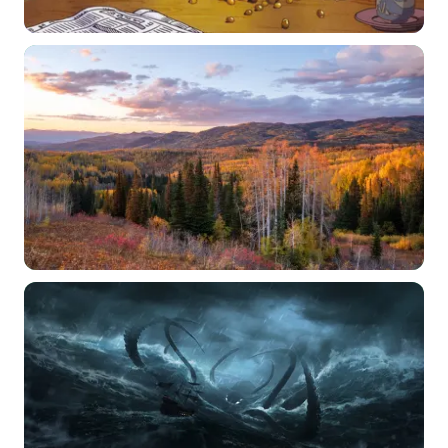
常用标签:
4K壁纸
Bizhi
Gallery
拾光壁纸
HDQwalls
4K
Hd
通用