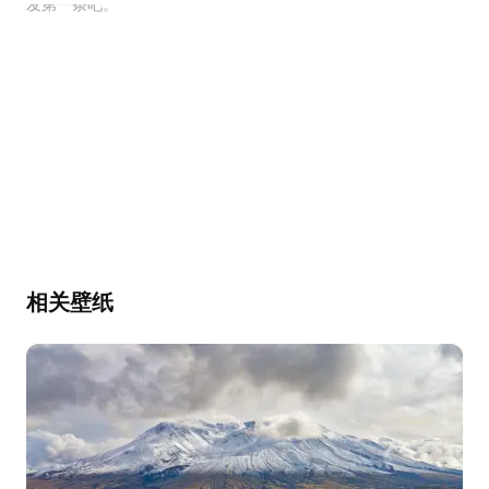
幕，发第一条吧。
相关壁纸