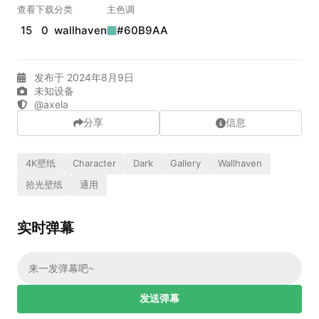
实时弹幕
查看
下载
分类
主色调
15
0
wallhaven
#60B9AA
发送弹幕
99.00
发布于 2024年8月9日
未知设备
弹幕会在下方多行滚动展示；匿名发送有数量和频率限制。
@axela
在加载弹幕...
分享
信息
4K壁纸
Character
Dark
Gallery
Wallhaven
拾光壁纸
通用
实时弹幕
相关壁纸
发送弹幕