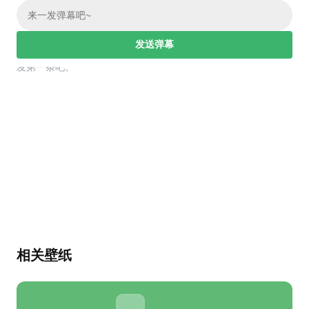
发送弹幕
幕，发第一条吧。
相关壁纸