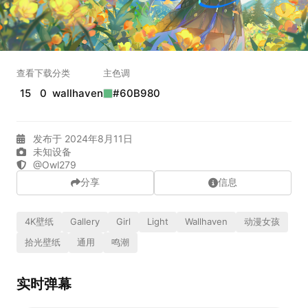
实时弹幕
发送弹幕
99.00
查看
下载
分类
主色调
15
0
wallhaven
#60B980
弹幕会在下方多行滚动展示；匿名发送有数量和频率限制。
在加载弹幕...
发布于 2024年8月11日
未知设备
@Owl279
分享
信息
4K壁纸
Gallery
Girl
Light
Wallhaven
动漫女孩
拾光壁纸
通用
鸣潮
相关壁纸
实时弹幕