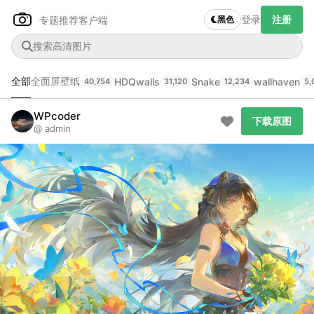
登录
注册
专题推荐
客户端
黑色
全部
全面屏壁纸
HDQwalls
Snake
wallhaven
40,754
31,120
12,234
5,
Author Name
下载原图
@author
WPcoder
下载原图
@ admin
查看
下载
分类
主色调
--
--
--
--
发布
未知设备
在主题许可下可免费使用
分享
信息
正在生成支付二维码...