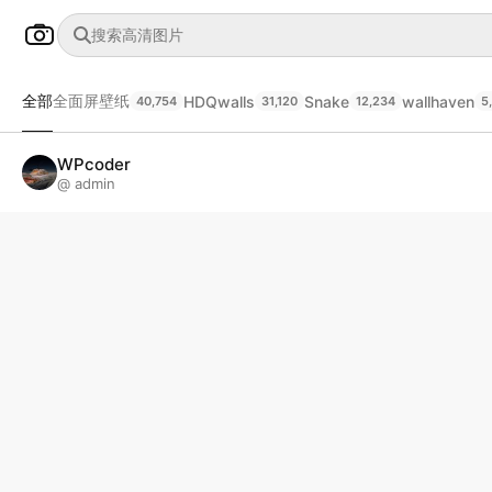
全部
全面屏壁纸
HDQwalls
Snake
wallhaven
40,754
31,120
12,234
5
WPcoder
@ admin