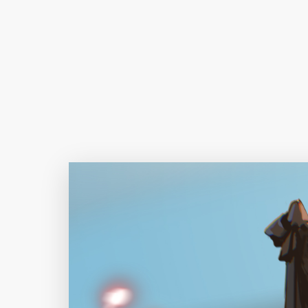
Author Name
@author
查看
下载
分类
主色调
--
--
--
--
选
发布
未知设备
在主题许可下可免费