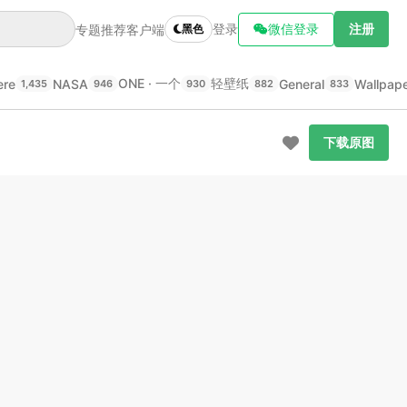
登录
微信登录
注册
专题推荐
客户端
黑色
ONE · 一个
轻壁纸
ere
NASA
General
Wallpap
1,435
946
930
882
833
下载原图