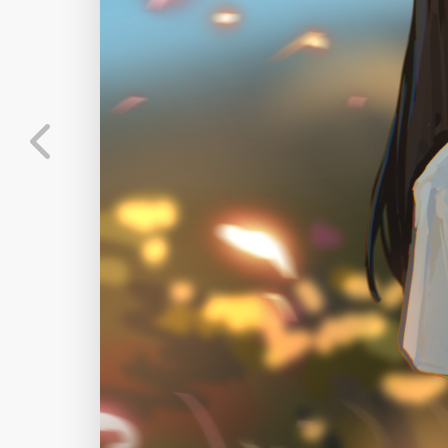
标
实时弹幕
分
弹幕会在下方多行滚动展示；匿名发送有数量和
正在加载弹幕...
标
常用
相关壁纸