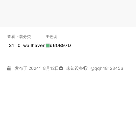
查看
下载
分类
主色调
31
0
wallhaven
#60B97D
发布于 2024年8月12日
未知设备
@qqh48123456
4K壁纸
Gallery
Girl
Wallhaven
中性色
动漫女孩
实时弹幕
幕，发第一条吧。