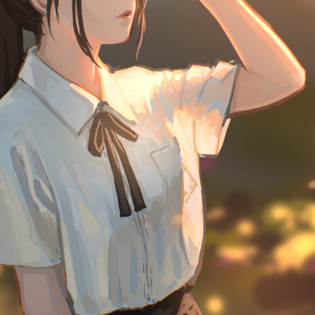
题
类
频率限制。
正在生成支付二维码...
签 (逗号分隔)
标签:
4K壁纸
Bizhi
Gallery
拾光壁纸
HDQwalls
4K
Hd
通用
99.00