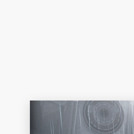
Author Name
@author
查看
下载
分类
主色调
--
--
--
--
选