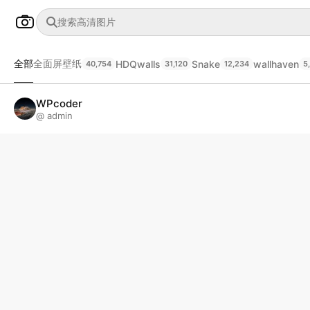
全部
全面屏壁纸
HDQwalls
Snake
wallhaven
40,754
31,120
12,234
5
WPcoder
@ admin