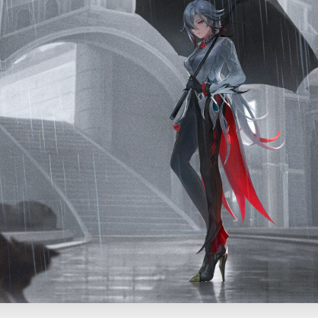
使用
题
类
频率限制。
正在生成支付二维码...
签 (逗号分隔)
标签:
4K壁纸
Bizhi
Gallery
拾光壁纸
HDQwalls
4K
Hd
通用
99.00