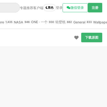
登录
微信登录
注册
专题推荐
客户端
黑色
ONE · 一个
轻壁纸
ere
NASA
General
Wallpap
1,435
946
930
882
833
下载原图