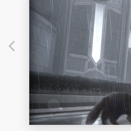
发布
未知设备
在主题许可下可免费
标
实时弹幕
分
弹幕会在下方多行滚动展示；匿名发送有数量和
正在加载弹幕...
标
常用