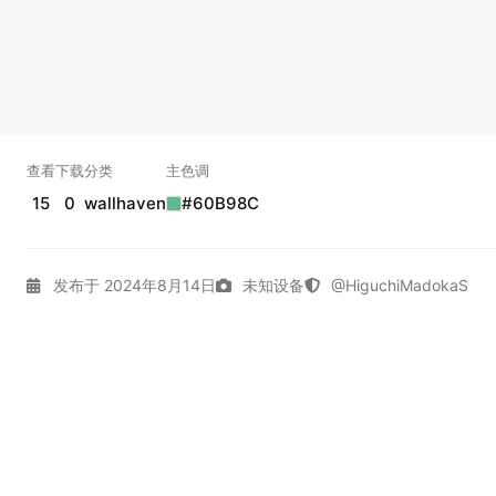
查看
下载
分类
主色调
15
0
wallhaven
#60B98C
发布于 2024年8月14日
未知设备
@HiguchiMadokaS
4K壁纸
Character
Dark
Gallery
Wallhaven
原神
实时弹幕