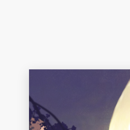
Author Name
@author
查看
下载
分类
主色调
--
--
--
--
选
发布
未知设备
在主题许可下可免费