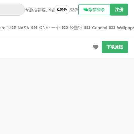
登录
微信登录
注册
专题推荐
客户端
黑色
ONE · 一个
轻壁纸
ere
NASA
General
Wallpap
1,435
946
930
882
833
下载原图