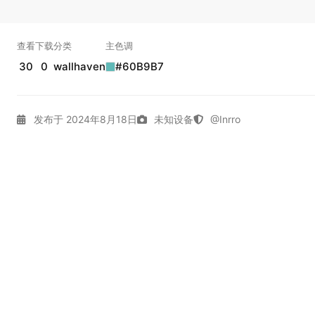
查看
下载
分类
主色调
30
0
wallhaven
#60B9B7
发布于 2024年8月18日
未知设备
@Inrro
4K壁纸
Dark
Gallery
Girl
Wallhaven
动漫女孩
拾
实时弹幕
幕，发第一条吧。