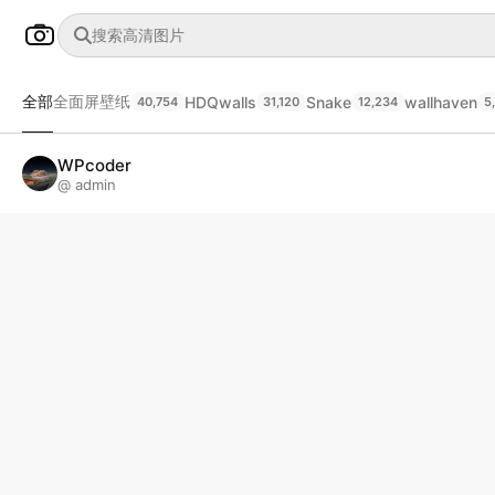
全部
全面屏壁纸
HDQwalls
Snake
wallhaven
40,754
31,120
12,234
5
WPcoder
@ admin