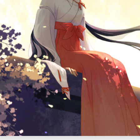
题
类
频率限制。
正在生成支付二维码...
签 (逗号分隔)
标签:
4K壁纸
Bizhi
Gallery
拾光壁纸
HDQwalls
4K
Hd
通用
99.00