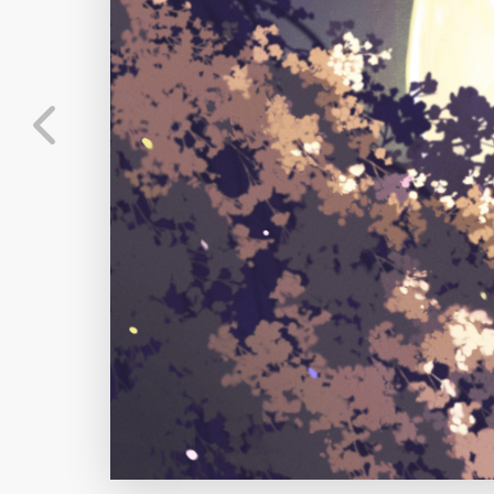
标
实时弹幕
分
弹幕会在下方多行滚动展示；匿名发送有数量和
正在加载弹幕...
标
常用
相关壁纸