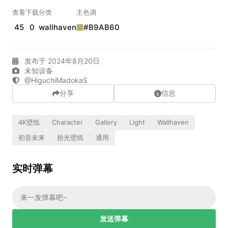
实时弹幕
查看
下载
分类
主色调
45
0
wallhaven
#B9AB60
发送弹幕
99.00
发布于 2024年8月20日
弹幕会在下方多行滚动展示；匿名发送有数量和频率限制。
未知设备
在加载弹幕...
@HiguchiMadokaS
分享
信息
4K壁纸
Character
Gallery
Light
Wallhaven
初音未来
拾光壁纸
通用
实时弹幕
相关壁纸
发送弹幕