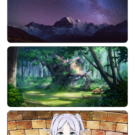
选择图片
标题
分类
标签 (逗号分隔)
常用标签:
4K壁纸
Bizhi
Gallery
拾光壁纸
HDQwalls
4K
Hd
通用