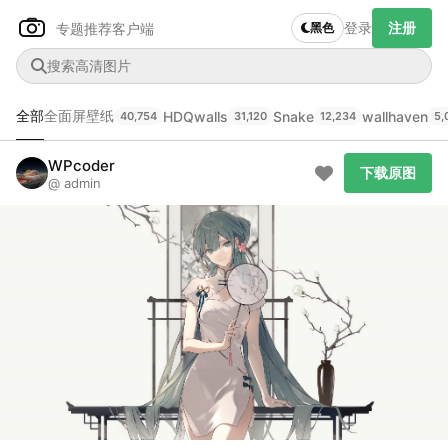
登录
注册
专题推荐
客户端
黑色
全部
全面屏壁纸
HDQwalls
Snake
wallhaven
40,754
31,120
12,234
5,
Author Name
下载原图
@author
WPcoder
下载原图
@ admin
查看
下载
分类
主色调
--
--
--
--
发布
未知设备
在主题许可下可免费使用
分享
信息
正在生成支付二维码...