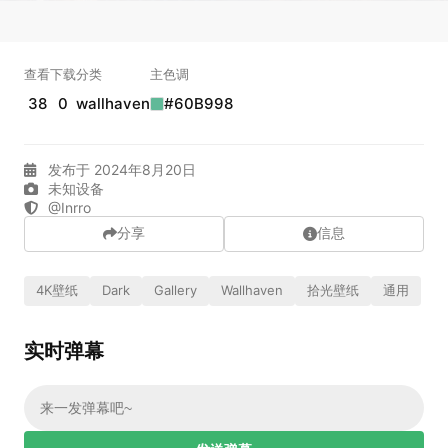
实时弹幕
查看
下载
分类
主色调
38
0
wallhaven
#60B998
发送弹幕
99.00
弹幕会在下方多行滚动展示；匿名发送有数量和频率限制。
在加载弹幕...
发布于 2024年8月20日
未知设备
@Inrro
分享
信息
4K壁纸
Dark
Gallery
Wallhaven
拾光壁纸
通用
实时弹幕
相关壁纸