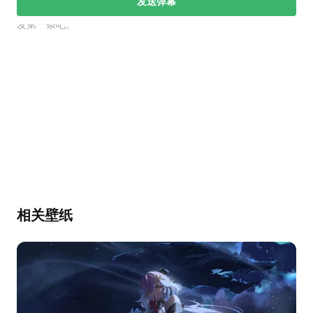
发送弹幕
幕，发第一条吧。
相关壁纸