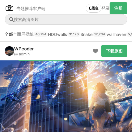
登录
注册
专题推荐
客户端
黑色
全部
全面屏壁纸
HDQwalls
Snake
wallhaven
40,754
31,120
12,234
5,
Author Name
下载原图
@author
WPcoder
下载原图
@ admin
查看
下载
分类
主色调
--
--
--
--
发布
未知设备
在主题许可下可免费使用
分享
信息
正在生成支付二维码...