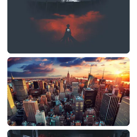
常用标签:
4K壁纸
Bizhi
Gallery
拾光壁纸
HDQwalls
4K
Hd
通用