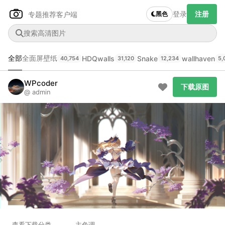
登录
注册
专题推荐
客户端
黑色
全部
全面屏壁纸
HDQwalls
Snake
wallhaven
40,754
31,120
12,234
5,
Author Name
下载原图
@author
WPcoder
下载原图
@ admin
查看
下载
分类
主色调
--
--
--
--
发布
未知设备
在主题许可下可免费使用
分享
信息
正在生成支付二维码...
查看
下载
分类
主色调