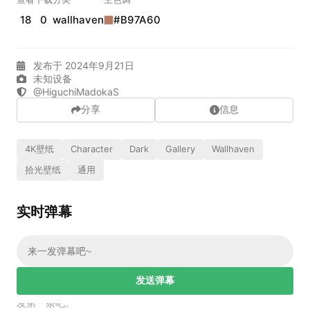
实时弹幕
18
0
wallhaven
#B97A60
发布于 2024年9月21日
发送弹幕
99.00
未知设备
@HiguchiMadokaS
弹幕会在下方多行滚动展示；匿名发送有数量和频率限制。
在加载弹幕...
分享
信息
4K壁纸
Character
Dark
Gallery
Wallhaven
拾光壁纸
通用
实时弹幕
相关壁纸
发送弹幕
幕，发第一条吧。