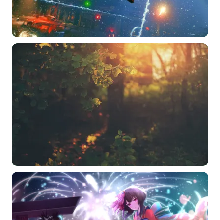
选择图片
标题
分类
标签 (逗号分隔)
常用标签:
4K壁纸
Bizhi
Gallery
拾光壁纸
HDQwalls
4K
Hd
通用