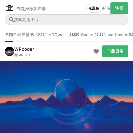
登录
注册
专题推荐
客户端
黑色
全部
全面屏壁纸
HDQwalls
Snake
wallhaven
40,754
31,120
12,234
5,
Author Name
下载原图
@author
WPcoder
下载原图
@ admin
查看
下载
分类
主色调
--
--
--
--
发布
未知设备
在主题许可下可免费使用
分享
信息
正在生成支付二维码...