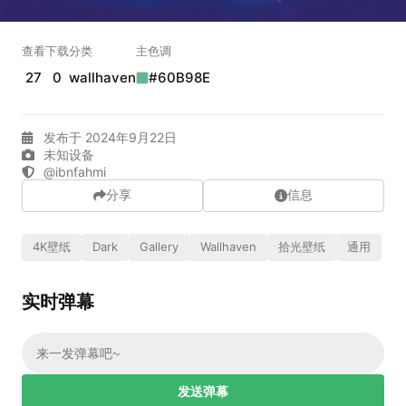
实时弹幕
查看
下载
分类
主色调
27
0
wallhaven
#60B98E
发送弹幕
99.00
弹幕会在下方多行滚动展示；匿名发送有数量和频率限制。
发布于 2024年9月22日
在加载弹幕...
未知设备
@ibnfahmi
分享
信息
4K壁纸
Dark
Gallery
Wallhaven
拾光壁纸
通用
实时弹幕
相关壁纸
发送弹幕