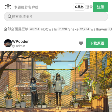
登录
注册
专题推荐
客户端
黑色
全部
全面屏壁纸
HDQwalls
Snake
wallhaven
40,754
31,120
12,234
5,
Author Name
下载原图
@author
WPcoder
下载原图
@ admin
查看
下载
分类
主色调
--
--
--
--
发布
未知设备
在主题许可下可免费使用
分享
信息
正在生成支付二维码...