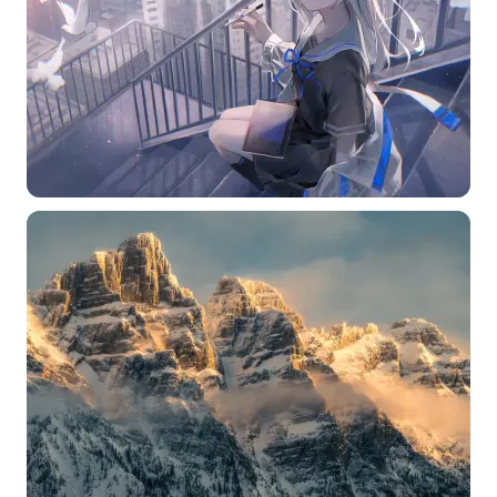
常用标签:
4K壁纸
Bizhi
Gallery
拾光壁纸
HDQwalls
4K
Hd
通用