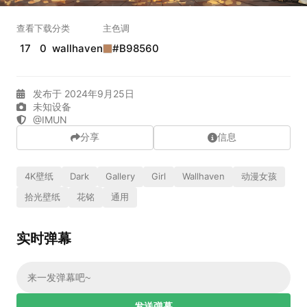
实时弹幕
查看
下载
分类
主色调
17
0
wallhaven
#B98560
发送弹幕
99.00
发布于 2024年9月25日
弹幕会在下方多行滚动展示；匿名发送有数量和频率限制。
未知设备
在加载弹幕...
@IMUN
分享
信息
4K壁纸
Dark
Gallery
Girl
Wallhaven
动漫女孩
拾光壁纸
花铭
通用
实时弹幕
相关壁纸
发送弹幕