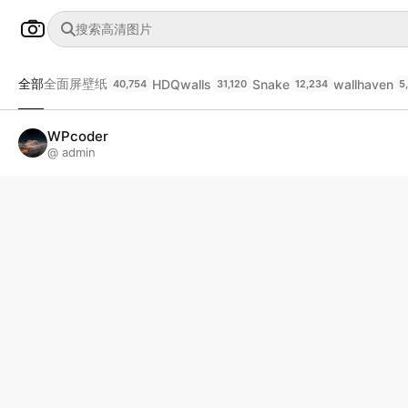
全部
全面屏壁纸
HDQwalls
Snake
wallhaven
40,754
31,120
12,234
5
WPcoder
@ admin