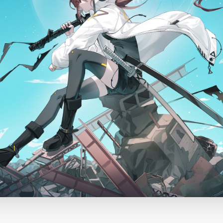
题
类
频率限制。
正在生成支付二维码...
签 (逗号分隔)
标签:
4K壁纸
Bizhi
Gallery
拾光壁纸
HDQwalls
4K
Hd
通用
99.00