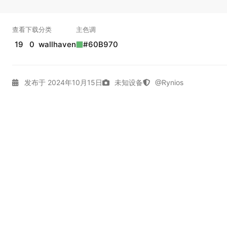
查看
下载
分类
主色调
19
0
wallhaven
#60B970
发布于 2024年10月15日
未知设备
@Rynios
4K壁纸
Character
Gallery
Light
Wallhaven
拾光壁纸
实时弹幕
幕，发第一条吧。