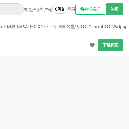
登录
微信登录
注册
专题推荐
客户端
黑色
ONE · 一个
轻壁纸
ere
NASA
General
Wallpap
1,435
946
930
882
833
下载原图