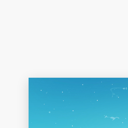
Author Name
@author
查看
下载
分类
主色调
--
--
--
--
选
发布
未知设备
在主题许可下可免费