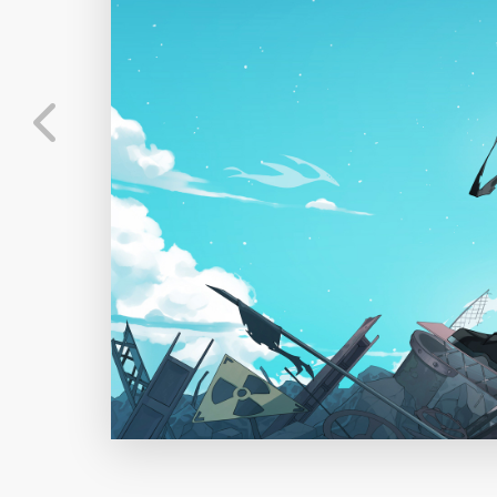
标
实时弹幕
分
弹幕会在下方多行滚动展示；匿名发送有数量和
正在加载弹幕...
标
常用
相关壁纸