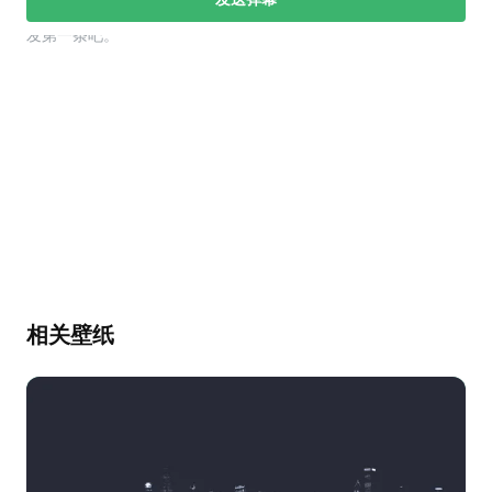
幕，发第一条吧。
相关壁纸