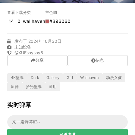
实时弹幕
查看
下载
分类
主色调
14
0
wallhaven
#B96060
发送弹幕
99.00
发布于 2024年10月30日
弹幕会在下方多行滚动展示；匿名发送有数量和频率限制。
未知设备
在加载弹幕...
@XUEsaysay6
分享
信息
4K壁纸
Dark
Gallery
Girl
Wallhaven
动漫女孩
原神
拾光壁纸
通用
实时弹幕
相关壁纸
发送弹幕