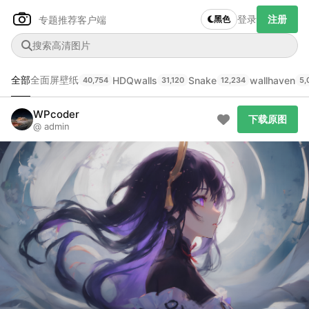
登录
注册
专题推荐
客户端
黑色
全部
全面屏壁纸
HDQwalls
Snake
wallhaven
40,754
31,120
12,234
5,
Author Name
下载原图
@author
WPcoder
下载原图
@ admin
查看
下载
分类
主色调
--
--
--
--
发布
未知设备
在主题许可下可免费使用
分享
信息
正在生成支付二维码...