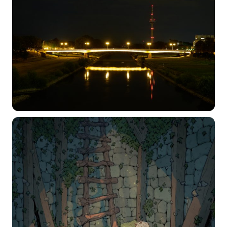
标题
分类
标签 (逗号分隔)
常用标签:
4K壁纸
Bizhi
Gallery
拾光壁纸
HDQwalls
4K
Hd
通用