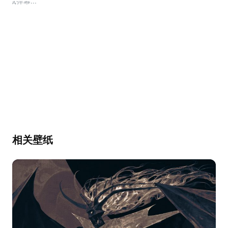
加载弹幕...
相关壁纸