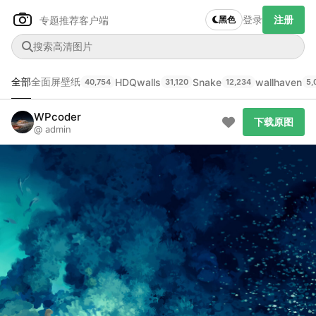
登录
注册
专题推荐
客户端
黑色
全部
全面屏壁纸
HDQwalls
Snake
wallhaven
40,754
31,120
12,234
5,
Author Name
WPcoder
下载原图
下载原图
@author
@ admin
查看
下载
分类
主色调
--
--
--
--
发布
未知设备
在主题许可下可免费使用
分享
信息