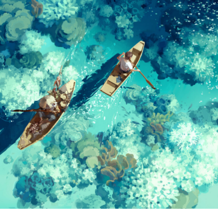
正在生成支付二维码...
实时弹幕
发送弹幕
99.00
弹幕会在下方多行滚动展示；匿名发送有数量和频率限制。
在加载弹幕...
相关壁纸