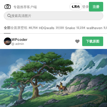
登录
注册
专题推荐
客户端
黑色
全部
全面屏壁纸
HDQwalls
Snake
wallhaven
40,754
31,120
12,234
5,
Author Name
下载原图
@author
WPcoder
下载原图
@ admin
查看
下载
分类
主色调
--
--
--
--
发布
未知设备
在主题许可下可免费使用
分享
信息
正在生成支付二维码...