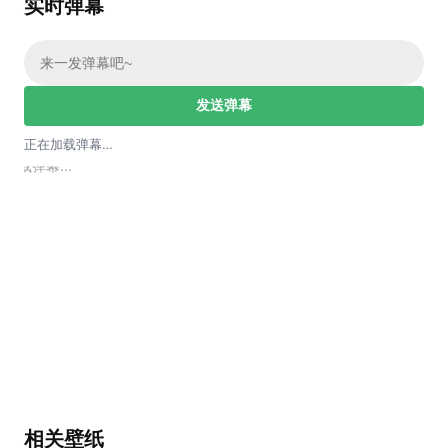
实时弹幕
发送弹幕
正在加载弹幕…
加载弹幕...
相关壁纸