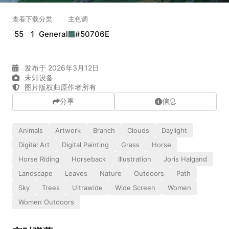
实时弹幕
查看
下载
分类
主色调
55
1
General
#50706E
发送弹幕
99.00
发布于 2026年3月12日
弹幕会在下方多行滚动展示；匿名发送有数量和频率限制。
未知设备
在加载弹幕...
图片版权归原作者所有
分享
信息
Animals
Artwork
Branch
Clouds
Daylight
Digital Art
Digital Painting
Grass
Horse
Horse Riding
Horseback
Illustration
Joris Halgand
Landscape
Leaves
Nature
Outdoors
Path
Sky
Trees
Ultrawide
Wide Screen
Women
相关壁纸
Women Outdoors