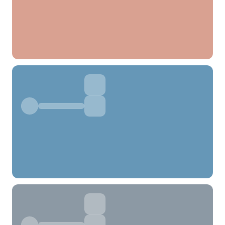
分类
标签 (逗号分隔)
常用标签:
4K壁纸
Bizhi
Gallery
拾光壁纸
HDQwalls
4K
Hd
通用