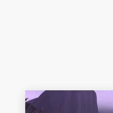
Author Name
@author
查看
下载
分类
主色调