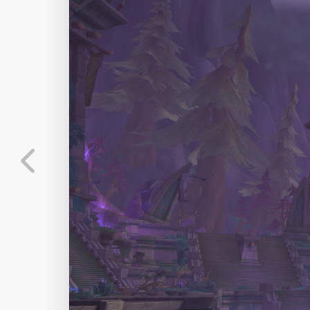
--
--
--
--
选
发布
未知设备
在主题许可下可免费
标
实时弹幕
分
弹幕会在下方多行滚动展示；匿名发送有数量和
正在加载弹幕...
标
常用