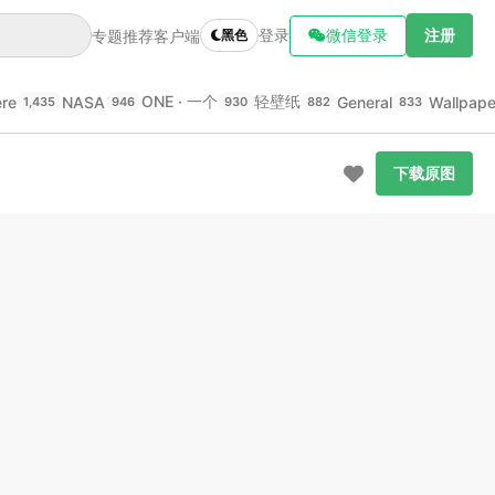
登录
微信登录
注册
专题推荐
客户端
黑色
ONE · 一个
轻壁纸
ere
NASA
General
Wallpap
1,435
946
930
882
833
下载原图