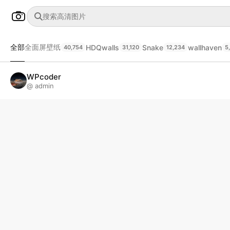
全部
全面屏壁纸
HDQwalls
Snake
wallhaven
40,754
31,120
12,234
5
WPcoder
@ admin