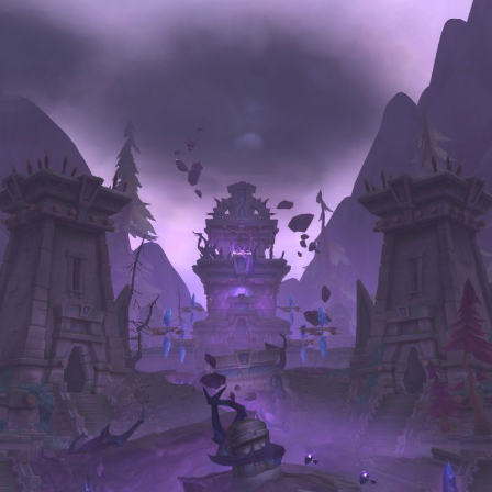
择图片
使用
题
类
频率限制。
正在生成支付二维码...
签 (逗号分隔)
标签:
4K壁纸
Bizhi
Gallery
拾光壁纸
HDQwalls
4K
Hd
通用
99.00