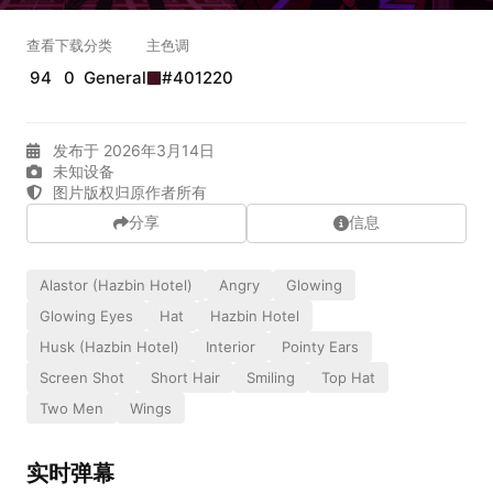
实时弹幕
查看
下载
分类
主色调
94
0
General
#401220
发送弹幕
99.00
发布于 2026年3月14日
未知设备
弹幕会在下方多行滚动展示；匿名发送有数量和频率限制。
图片版权归原作者所有
在加载弹幕...
分享
信息
Alastor (Hazbin Hotel)
Angry
Glowing
Glowing Eyes
Hat
Hazbin Hotel
Husk (Hazbin Hotel)
Interior
Pointy Ears
Screen Shot
Short Hair
Smiling
Top Hat
Two Men
Wings
相关壁纸
实时弹幕