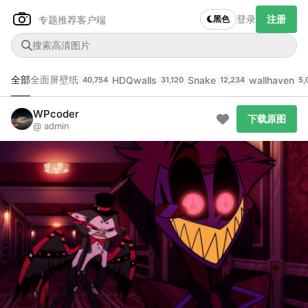
登录
注册
专题推荐
客户端
黑色
全部
全面屏壁纸
HDQwalls
Snake
wallhaven
40,754
31,120
12,234
5,
Author Name
下载原图
@author
WPcoder
下载原图
@ admin
查看
下载
分类
主色调
--
--
--
--
发布
未知设备
在主题许可下可免费使用
分享
信息
正在生成支付二维码...