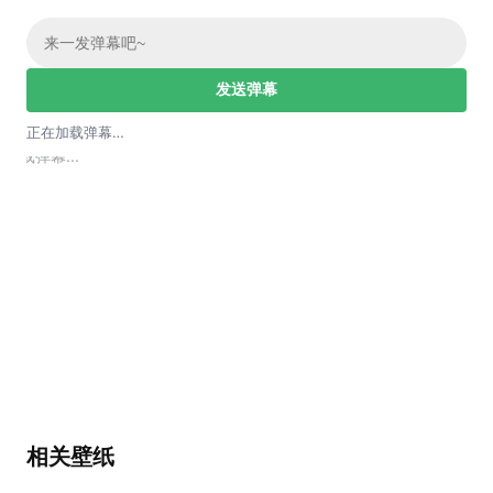
发送弹幕
正在加载弹幕…
加载弹幕...
相关壁纸