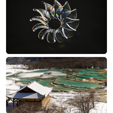
常用标签:
4K壁纸
Bizhi
Gallery
拾光壁纸
HDQwalls
4K
Hd
通用