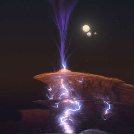
实时弹幕
发送弹幕
99.00
弹幕会在下方多行滚动展示；匿名发送有数量和频率限制。
在加载弹幕...
相关壁纸