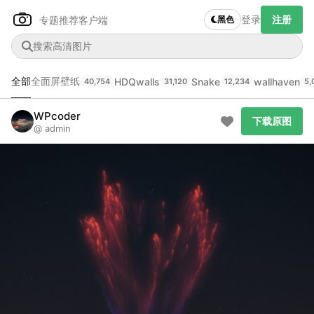
登录
注册
专题推荐
客户端
黑色
全部
全面屏壁纸
HDQwalls
Snake
wallhaven
40,754
31,120
12,234
5,
Author Name
下载原图
WPcoder
@author
下载原图
@ admin
查看
下载
分类
主色调
--
--
--
--
发布
未知设备
在主题许可下可免费使用
分享
信息
正在生成支付二维码...