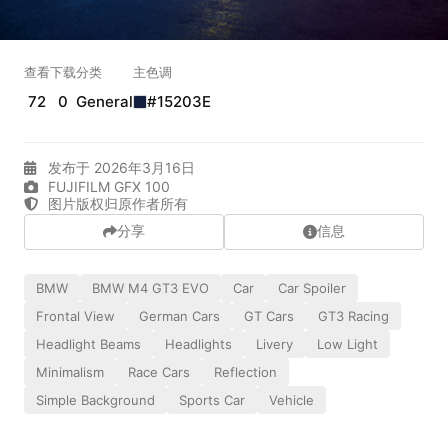
实时弹幕
查看
下载
分类
主色调
72
0
General
#15203E
发送弹幕
99.00
弹幕会在下方多行滚动展示；匿名发送有数量和频率限制。
发布于 2026年3月16日
在加载弹幕...
FUJIFILM GFX 100
图片版权归原作者所有
分享
信息
BMW
BMW M4 GT3 EVO
Car
Car Spoiler
Frontal View
German Cars
GT Cars
GT3 Racing
Headlight Beams
Headlights
Livery
Low Light
Minimalism
Race Cars
Reflection
相关壁纸
Simple Background
Sports Car
Vehicle