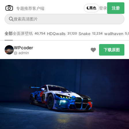
登录
注册
专题推荐
客户端
黑色
全部
全面屏壁纸
HDQwalls
Snake
wallhaven
40,754
31,120
12,234
5,
Author Name
下载原图
@author
WPcoder
下载原图
@ admin
查看
下载
分类
主色调
--
--
--
--
发布
未知设备
在主题许可下可免费使用
分享
信息
正在生成支付二维码...