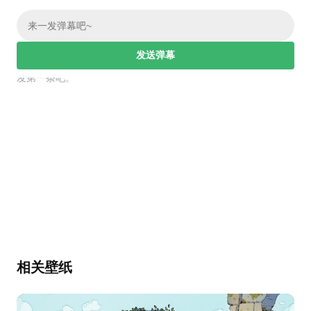
发送弹幕
幕，发第一条吧。
相关壁纸