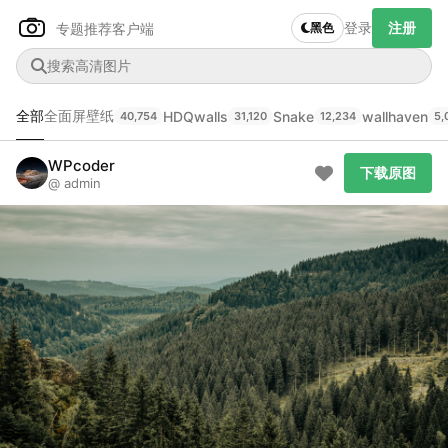
登录
注册
专题推荐
客户端
黑色
全部
全面屏壁纸
HDQwalls
Snake
wallhaven
40,754
31,120
12,234
5,
Author Name
下载原图
@author
WPcoder
下载原图
@ admin
查看
下载
分类
主色调
--
--
--
--
发布
未知设备
在主题许可下可免费使用
分享
信息
正在生成支付二维码...