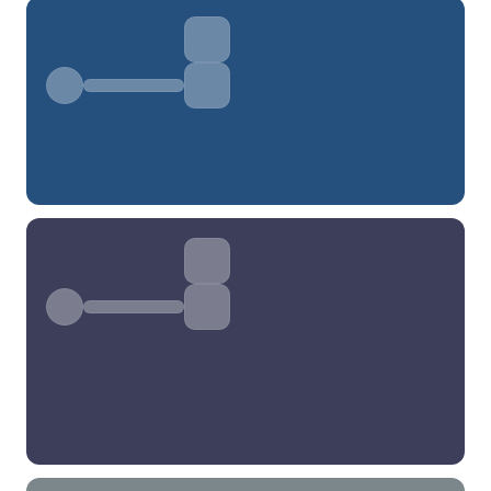
分类
标签 (逗号分隔)
常用标签:
4K壁纸
Bizhi
Gallery
拾光壁纸
HDQwalls
4K
Hd
通用