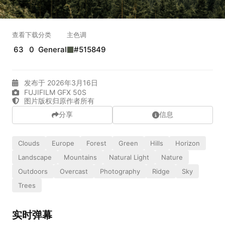
实时弹幕
查看
下载
分类
主色调
63
0
General
#515849
发送弹幕
99.00
弹幕会在下方多行滚动展示；匿名发送有数量和频率限制。
发布于 2026年3月16日
在加载弹幕...
FUJIFILM GFX 50S
图片版权归原作者所有
分享
信息
Clouds
Europe
Forest
Green
Hills
Horizon
Landscape
Mountains
Natural Light
Nature
Outdoors
Overcast
Photography
Ridge
Sky
Trees
相关壁纸
实时弹幕