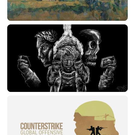
选择图片
标题
分类
标签 (逗号分隔)
常用标签:
4K壁纸
Bizhi
Gallery
拾光壁纸
HDQwalls
4K
Hd
通用