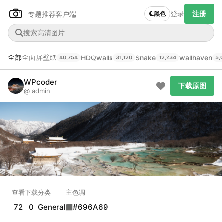
登录
注册
专题推荐
客户端
黑色
全部
全面屏壁纸
HDQwalls
Snake
wallhaven
40,754
31,120
12,234
5,
Author Name
下载原图
@author
WPcoder
下载原图
@ admin
查看
下载
分类
主色调
--
--
--
--
发布
未知设备
在主题许可下可免费使用
分享
信息
查看
下载
分类
主色调
正在生成支付二维码...
72
0
General
#696A69