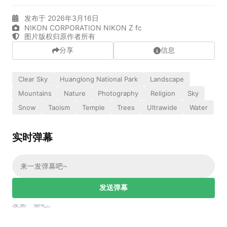
实时弹幕
发布于 2026年3月16日
NIKON CORPORATION NIKON Z fc
图片版权归原作者所有
分享
信息
发送弹幕
99.00
弹幕会在下方多行滚动展示；匿名发送有数量和频率限制。
在加载弹幕...
Clear Sky
Huanglong National Park
Landscape
Mountains
Nature
Photography
Religion
Sky
Snow
Taoism
Temple
Trees
Ultrawide
Water
实时弹幕
发送弹幕
相关壁纸
幕，发第一条吧。