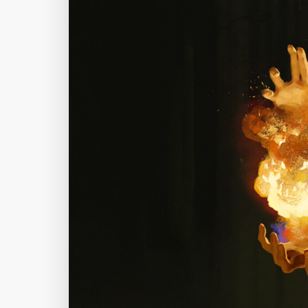
Author Name
@author
查看
下载
分类
主色调
--
--
--
--
选
发布
未知设备
在主题许可下可免费