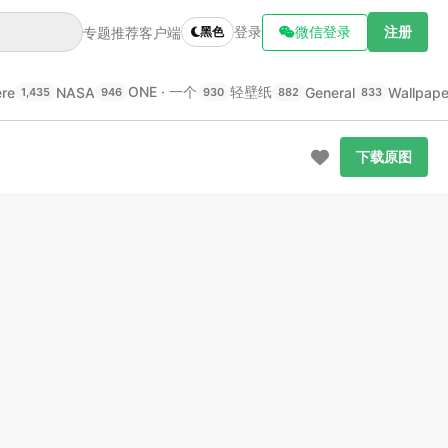
登录
微信登录
注册
专题推荐
客户端
黑色
ONE · 一个
轻壁纸
ere
NASA
General
Wallpap
1,435
946
930
882
833
下载原图