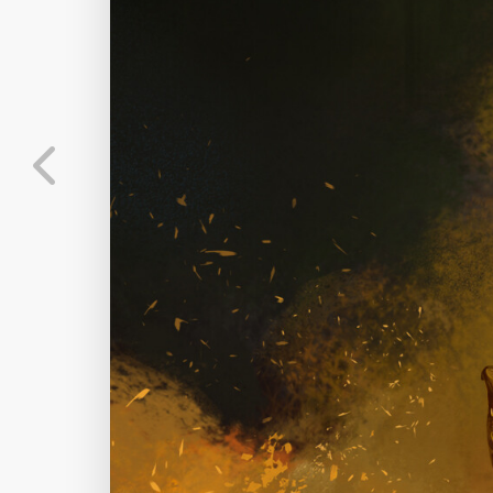
标
实时弹幕
分
弹幕会在下方多行滚动展示；匿名发送有数量和
正在加载弹幕...
标
常用
相关壁纸