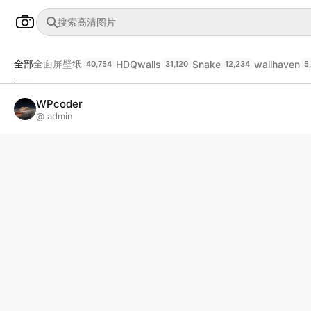
全部
全面屏壁纸
HDQwalls
Snake
wallhaven
40,754
31,120
12,234
5
WPcoder
@ admin