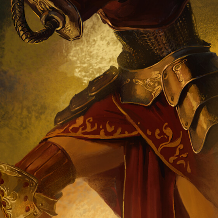
题
类
频率限制。
正在生成支付二维码...
签 (逗号分隔)
标签:
4K壁纸
Bizhi
Gallery
拾光壁纸
HDQwalls
4K
Hd
通用
99.00