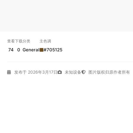
查看
下载
分类
主色调
74
0
General
#705125
发布于 2026年3月17日
未知设备
图片版权归原作者所有
Armor
Chandra Nalaar
Closed Mouth
Digital Art
Dung
Mien Minh
Painting
Planeswalkers
Portrait Display
Re
实时弹幕