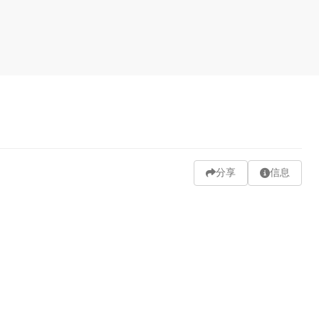
分享
信息
ration
Lipstick
Looking At Viewer
Magic: The Gathering
hole Body
发送弹幕