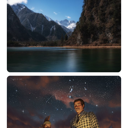
选择图片
标题
分类
标签 (逗号分隔)
常用标签:
4K壁纸
Bizhi
Gallery
拾光壁纸
HDQwalls
4K
Hd
通用