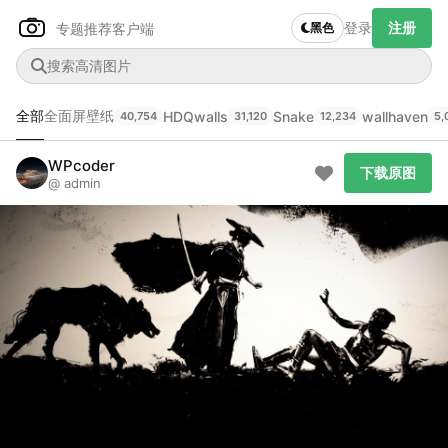
登录
注册
专题推荐
客户端
黑色
全部
全面屏壁纸
HDQwalls
Snake
wallhaven
40,754
31,120
12,234
5,
Author Name
下载原图
WPcoder
@author
下载原图
@ admin
查看
下载
分类
主色调
--
--
--
--
发布
未知设备
在主题许可下可免费使用
分享
信息
正在生成支付二维码...