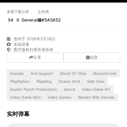
实时弹幕
查看
下载
分类
主色调
54
0
General
#5A5652
发送弹幕
99.00
发布于 2026年3月18日
未知设备
弹幕会在下方多行滚动展示；匿名发送有数量和频率限制。
图片版权归原作者所有
在加载弹幕...
分享
信息
Animals
Arm Support
Ghost Of Yōtei
Monochrome
PlayStation
Pleading
Screen Shot
Side View
Sucker Punch Productions
Sword
Video Game Art
Video Game Men
Video Games
Women With Swords
相关壁纸
实时弹幕