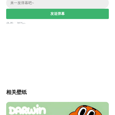
发送弹幕
幕，发第一条吧。
相关壁纸