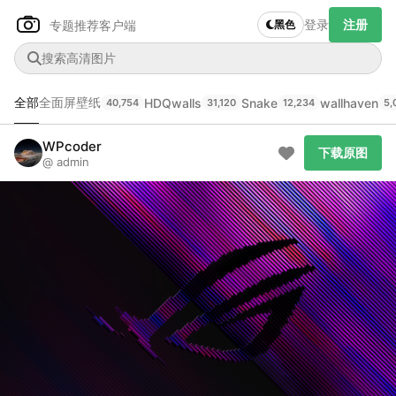
登录
注册
专题推荐
客户端
黑色
全部
全面屏壁纸
HDQwalls
Snake
wallhaven
40,754
31,120
12,234
5,
Author Name
下载原图
@author
WPcoder
下载原图
@ admin
查看
下载
分类
主色调
--
--
--
--
发布
未知设备
在主题许可下可免费使用
分享
信息
正在生成支付二维码...