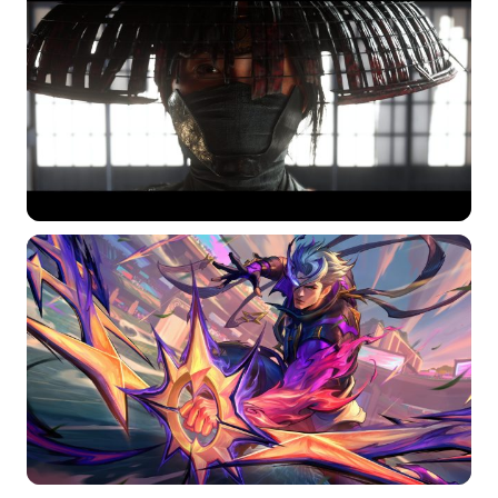
分类
标签 (逗号分隔)
常用标签:
4K壁纸
Bizhi
Gallery
拾光壁纸
HDQwalls
4K
Hd
通用