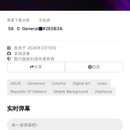
实时弹幕
查看
下载
分类
主色调
59
0
General
#2E0B3A
发送弹幕
99.00
弹幕会在下方多行滚动展示；匿名发送有数量和频率限制。
发布于 2026年3月19日
在加载弹幕...
未知设备
图片版权归原作者所有
分享
信息
ASUS
Centered
Colorful
Digital Art
Lines
Republic Of Gamers
Simple Background
Zephyrus
实时弹幕
相关壁纸