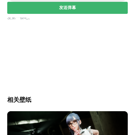
发送弹幕
幕，发第一条吧。
相关壁纸