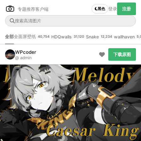
登录
注册
专题推荐
客户端
黑色
全部
全面屏壁纸
HDQwalls
Snake
wallhaven
40,754
31,120
12,234
5,
Author Name
下载原图
WPcoder
@author
下载原图
@ admin
查看
下载
分类
主色调
--
--
--
--
发布
未知设备
在主题许可下可免费使用
分享
信息
正在生成支付二维码...