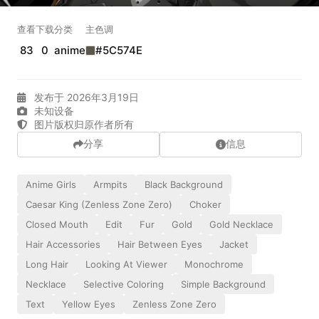
实时弹幕
查看
下载
分类
主色调
83
0
anime
#5C574E
发送弹幕
99.00
发布于 2026年3月19日
未知设备
弹幕会在下方多行滚动展示；匿名发送有数量和频率限制。
图片版权归原作者所有
在加载弹幕...
分享
信息
Anime Girls
Armpits
Black Background
Caesar King (Zenless Zone Zero)
Choker
Closed Mouth
Edit
Fur
Gold
Gold Necklace
Hair Accessories
Hair Between Eyes
Jacket
Long Hair
Looking At Viewer
Monochrome
相关壁纸
Necklace
Selective Coloring
Simple Background
Text
Yellow Eyes
Zenless Zone Zero