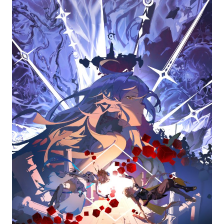
选择图片
标题
分类
标签 (逗号分隔)
常用标签:
4K壁纸
Bizhi
Gallery
拾光壁纸
HDQwalls
4K
Hd
通用