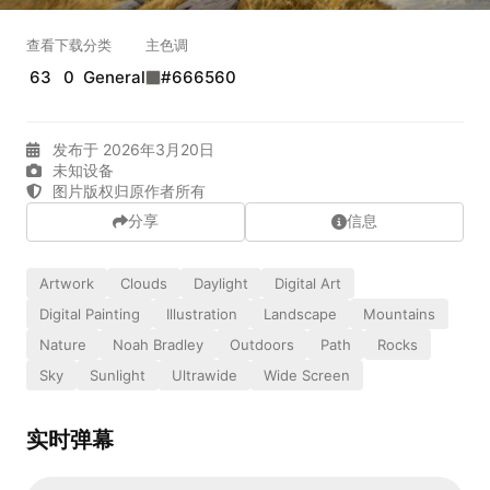
实时弹幕
查看
下载
分类
主色调
63
0
General
#666560
发送弹幕
99.00
发布于 2026年3月20日
弹幕会在下方多行滚动展示；匿名发送有数量和频率限制。
未知设备
在加载弹幕...
图片版权归原作者所有
分享
信息
Artwork
Clouds
Daylight
Digital Art
Digital Painting
Illustration
Landscape
Mountains
Nature
Noah Bradley
Outdoors
Path
Rocks
Sky
Sunlight
Ultrawide
Wide Screen
相关壁纸
实时弹幕