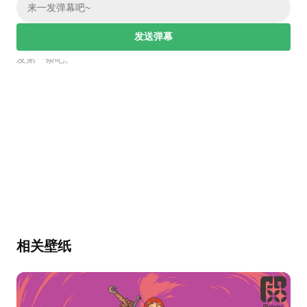
发送弹幕
幕，发第一条吧。
相关壁纸