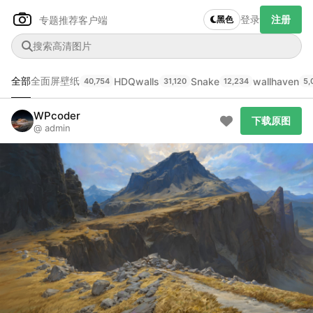
登录
注册
专题推荐
客户端
黑色
全部
全面屏壁纸
HDQwalls
Snake
wallhaven
40,754
31,120
12,234
5,
Author Name
下载原图
@author
WPcoder
下载原图
@ admin
查看
下载
分类
主色调
--
--
--
--
发布
未知设备
在主题许可下可免费使用
分享
信息
正在生成支付二维码...