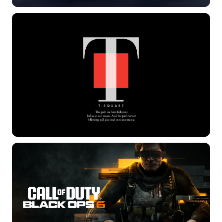
标签 (逗号分隔)
常用标签:
4K壁纸
Bizhi
Gallery
拾光壁纸
HDQwalls
4K
Hd
通用