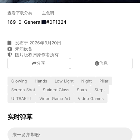
实时弹幕
查看
下载
分类
主色调
169
0
General
#0F1324
发送弹幕
99.00
发布于 2026年3月20日
弹幕会在下方多行滚动展示；匿名发送有数量和频率限制。
未知设备
在加载弹幕...
图片版权归原作者所有
分享
信息
Glowing
Hands
Low Light
Night
Pillar
Screen Shot
Stained Glass
Stars
Steps
ULTRAKILL
Video Game Art
Video Games
实时弹幕
相关壁纸