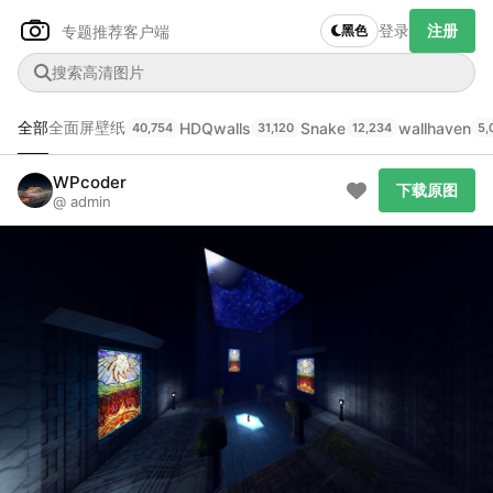
登录
注册
专题推荐
客户端
黑色
全部
全面屏壁纸
HDQwalls
Snake
wallhaven
40,754
31,120
12,234
5,
Author Name
下载原图
@author
WPcoder
下载原图
@ admin
查看
下载
分类
主色调
--
--
--
--
发布
未知设备
在主题许可下可免费使用
分享
信息
正在生成支付二维码...