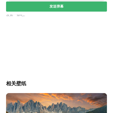
发送弹幕
幕，发第一条吧。
相关壁纸