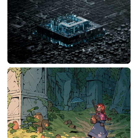
分类
标签 (逗号分隔)
常用标签:
4K壁纸
Bizhi
Gallery
拾光壁纸
HDQwalls
4K
Hd
通用