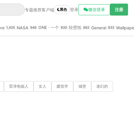
登录
微信登录
注册
专题推荐
客户端
黑色
ONE · 一个
轻壁纸
ere
NASA
General
Wallpap
1,435
946
930
882
833
雷泽电锯人
女人
建筑学
城堡
迷幻的