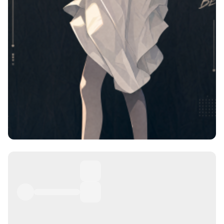
择图片
使用
题