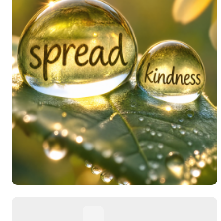
分
弹幕会在下方多行滚动展示；匿名发送有数量和
正在加载弹幕...
标
常用
相关壁纸