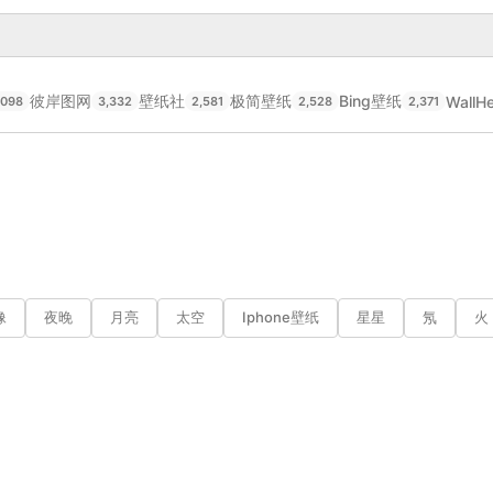
彼岸图网
壁纸社
极简壁纸
Bing壁纸
WallH
,098
3,332
2,581
2,528
2,371
像
夜晚
月亮
太空
Iphone壁纸
星星
氖
火