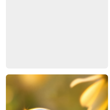
Author Name
@author
查看
下载
分类
主色调
--
--
--
--
选
发布
未知设备
在主题许可下可免费
标
实时弹幕