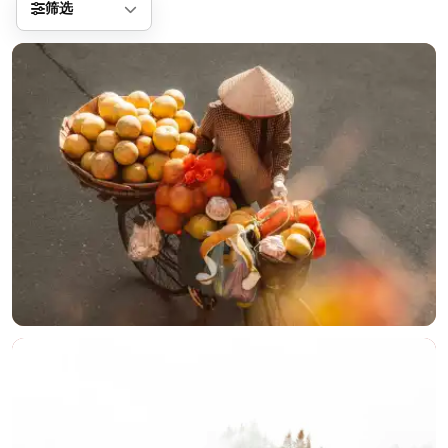
筛选
分享
信息
正在生成支付二维码...
实时弹幕
发送弹幕
99.00
弹幕会在下方多行滚动展示；匿名发送有数量和频率限制。
在加载弹幕...