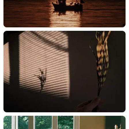
选择图片
标题
分类
标签 (逗号分隔)
常用标签:
4K壁纸
Bizhi
Gallery
拾光壁纸
HDQwalls
4K
Hd
通用