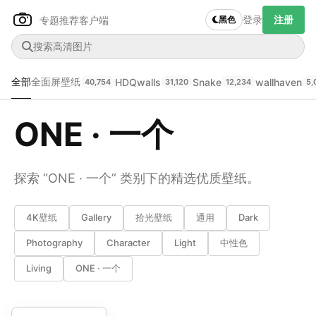
登录
注册
专题推荐
客户端
黑色
全部
全面屏壁纸
HDQwalls
Snake
wallhaven
40,754
31,120
12,234
5,
ONE · 一个
Author Name
下载原图
@author
探索 “ONE · 一个” 类别下的精选优质壁纸。
查看
下载
分类
主色调
4K壁纸
Gallery
拾光壁纸
通用
Dark
--
--
--
--
Photography
Character
Light
中性色
Living
ONE · 一个
发布
未知设备
在主题许可下可免费使用