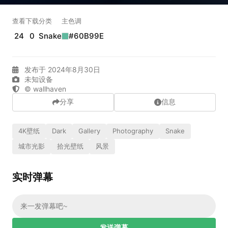
实时弹幕
查看
下载
分类
主色调
24
0
Snake
#60B99E
发送弹幕
99.00
发布于 2024年8月30日
弹幕会在下方多行滚动展示；匿名发送有数量和频率限制。
未知设备
在加载弹幕...
© wallhaven
分享
信息
4K壁纸
Dark
Gallery
Photography
Snake
城市光影
拾光壁纸
风景
实时弹幕
相关壁纸
发送弹幕