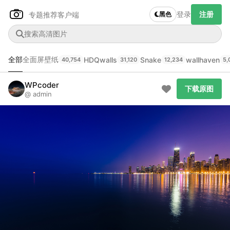
登录
注册
专题推荐
客户端
黑色
全部
全面屏壁纸
HDQwalls
Snake
wallhaven
40,754
31,120
12,234
5,
Author Name
下载原图
@author
WPcoder
下载原图
@ admin
查看
下载
分类
主色调
--
--
--
--
发布
未知设备
在主题许可下可免费使用
分享
信息
正在生成支付二维码...