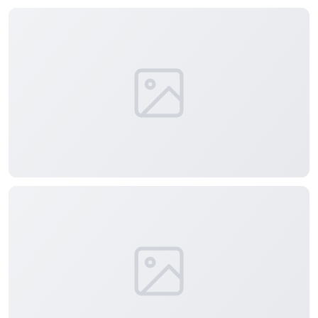
正在生成支付二维码...
实时弹幕
发送弹幕
99.00
弹幕会在下方多行滚动展示；匿名发送有数量和频率限制。
在加载弹幕...
相关壁纸