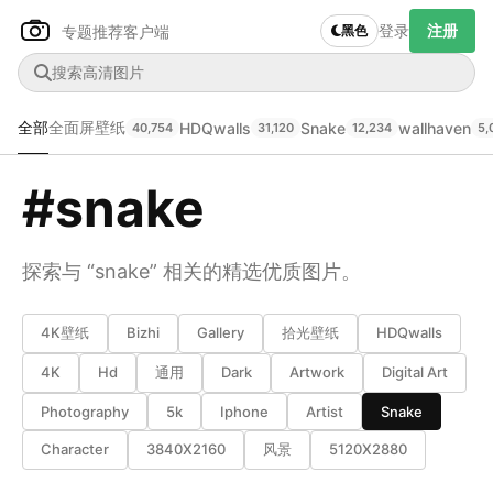
登录
注册
专题推荐
客户端
黑色
全部
全面屏壁纸
HDQwalls
Snake
wallhaven
40,754
31,120
12,234
5,
#snake
Author Name
下载原图
@author
探索与 “snake” 相关的精选优质图片。
查看
下载
分类
主色调
4K壁纸
Bizhi
Gallery
拾光壁纸
HDQwalls
--
--
--
--
4K
Hd
通用
Dark
Artwork
Digital Art
Photography
5k
Iphone
Artist
Snake
发布
未知设备
Character
3840X2160
风景
5120X2880
在主题许可下可免费使用
分享
信息