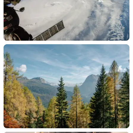
选择图片
标题
分类
标签 (逗号分隔)
常用标签:
4K壁纸
Bizhi
Gallery
拾光壁纸
HDQwalls
4K
Hd
通用