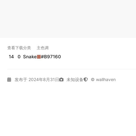
查看
下载
分类
主色调
14
0
Snake
#B97160
发布于 2024年8月31日
未知设备
© wallhaven
4K壁纸
Dark
Gallery
Photography
Snake
拾光壁纸
实时弹幕