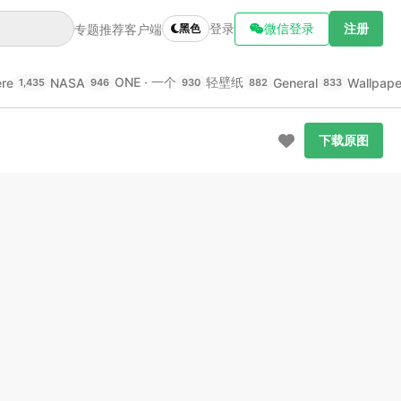
登录
微信登录
注册
专题推荐
客户端
黑色
ONE · 一个
轻壁纸
ere
NASA
General
Wallpap
1,435
946
930
882
833
下载原图