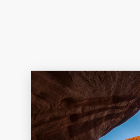
Author Name
@author
查看
下载
分类
主色调
--
--
--
--
选