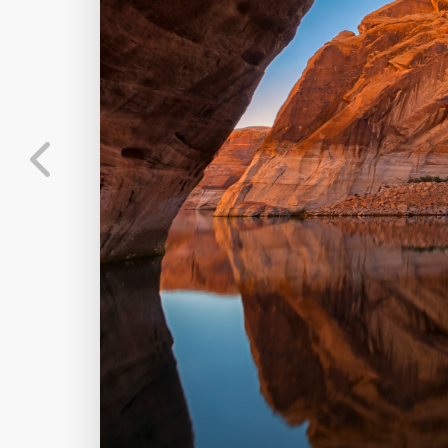
发布
未知设备
在主题许可下可免费
标
实时弹幕
分
弹幕会在下方多行滚动展示；匿名发送有数量和
正在加载弹幕...
标
常用