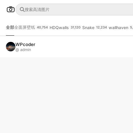
全部
全面屏壁纸
HDQwalls
Snake
wallhaven
40,754
31,120
12,234
5
WPcoder
@ admin