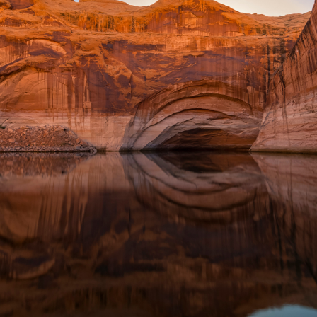
使用
题
类
频率限制。
正在生成支付二维码...
签 (逗号分隔)
标签:
4K壁纸
Bizhi
Gallery
拾光壁纸
HDQwalls
4K
Hd
通用
99.00