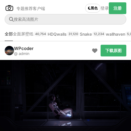
登录
注册
专题推荐
客户端
黑色
全部
全面屏壁纸
HDQwalls
Snake
wallhaven
40,754
31,120
12,234
5,
Author Name
下载原图
@author
WPcoder
下载原图
@ admin
查看
下载
分类
主色调
--
--
--
--
发布
未知设备
在主题许可下可免费使用
分享
信息
正在生成支付二维码...