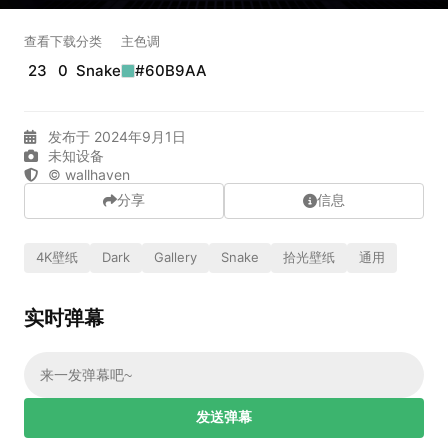
实时弹幕
查看
下载
分类
主色调
23
0
Snake
#60B9AA
发送弹幕
99.00
发布于 2024年9月1日
弹幕会在下方多行滚动展示；匿名发送有数量和频率限制。
未知设备
在加载弹幕...
© wallhaven
分享
信息
4K壁纸
Dark
Gallery
Snake
拾光壁纸
通用
实时弹幕
相关壁纸
发送弹幕