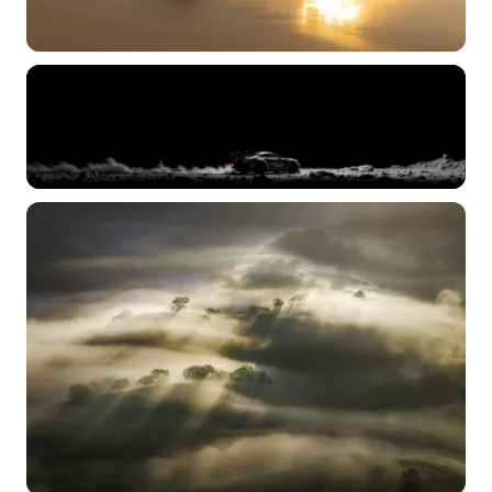
标签 (逗号分隔)
常用标签:
4K壁纸
Bizhi
Gallery
拾光壁纸
HDQwalls
4K
Hd
通用