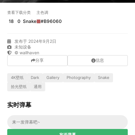
实时弹幕
查看
下载
分类
主色调
18
0
Snake
#B96060
发送弹幕
99.00
弹幕会在下方多行滚动展示；匿名发送有数量和频率限制。
发布于 2024年9月2日
在加载弹幕...
未知设备
© wallhaven
分享
信息
4K壁纸
Dark
Gallery
Photography
Snake
拾光壁纸
通用
实时弹幕
相关壁纸
发送弹幕