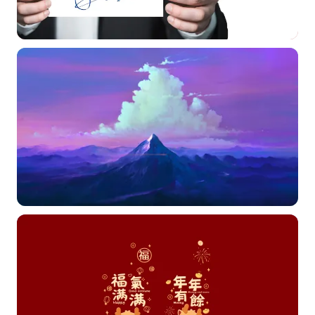
选择图片
标题
分类
标签 (逗号分隔)
常用标签:
4K壁纸
Bizhi
Gallery
拾光壁纸
HDQwalls
4K
Hd
通用