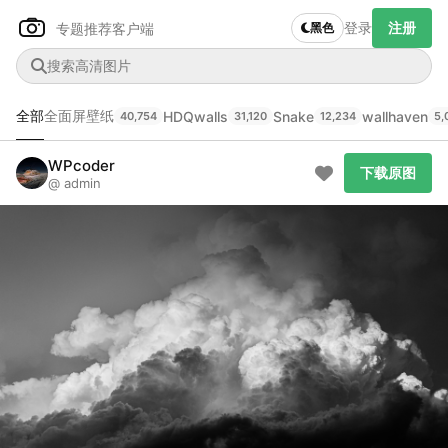
登录
注册
专题推荐
客户端
黑色
全部
全面屏壁纸
HDQwalls
Snake
wallhaven
40,754
31,120
12,234
5,
Author Name
下载原图
@author
WPcoder
下载原图
@ admin
查看
下载
分类
主色调
--
--
--
--
发布
未知设备
在主题许可下可免费使用
分享
信息
正在生成支付二维码...