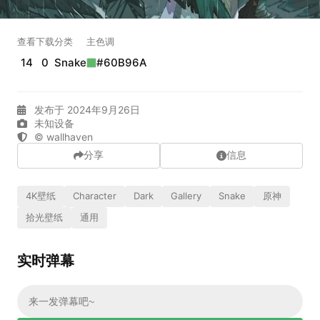
实时弹幕
查看
下载
分类
主色调
14
0
Snake
#60B96A
发送弹幕
99.00
弹幕会在下方多行滚动展示；匿名发送有数量和频率限制。
发布于 2024年9月26日
在加载弹幕...
未知设备
© wallhaven
分享
信息
4K壁纸
Character
Dark
Gallery
Snake
原神
拾光壁纸
通用
实时弹幕
相关壁纸