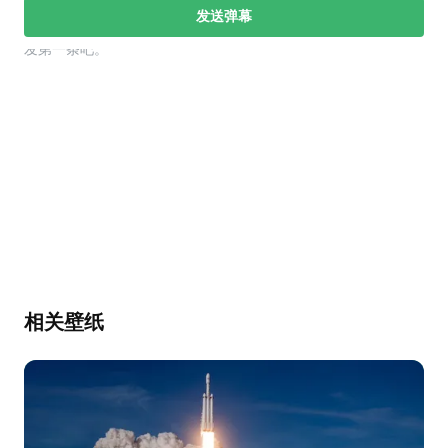
发送弹幕
幕，发第一条吧。
相关壁纸