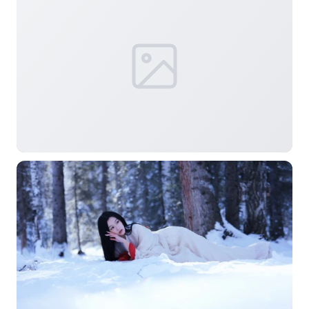
标签 (逗号分隔)
常用标签:
4K壁纸
Bizhi
Gallery
拾光壁纸
HDQwalls
4K
Hd
通用