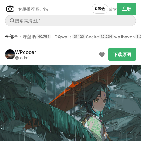
登录
注册
专题推荐
客户端
黑色
全部
全面屏壁纸
HDQwalls
Snake
wallhaven
40,754
31,120
12,234
5,
Author Name
下载原图
@author
WPcoder
下载原图
@ admin
查看
下载
分类
主色调
--
--
--
--
发布
未知设备
在主题许可下可免费使用
分享
信息
正在生成支付二维码...