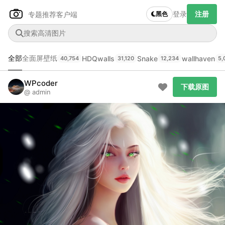
登录
注册
专题推荐
客户端
黑色
全部
全面屏壁纸
HDQwalls
Snake
wallhaven
40,754
31,120
12,234
5,
Author Name
下载原图
@author
WPcoder
下载原图
@ admin
查看
下载
分类
主色调
--
--
--
--
发布
未知设备
在主题许可下可免费使用
分享
信息
正在生成支付二维码...