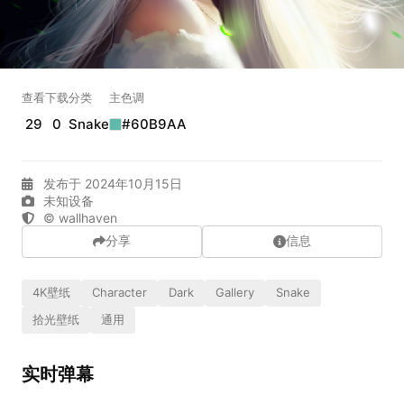
实时弹幕
发送弹幕
99.00
查看
下载
分类
主色调
29
0
Snake
#60B9AA
弹幕会在下方多行滚动展示；匿名发送有数量和频率限制。
在加载弹幕...
发布于 2024年10月15日
未知设备
© wallhaven
分享
信息
4K壁纸
Character
Dark
Gallery
Snake
拾光壁纸
通用
相关壁纸
实时弹幕