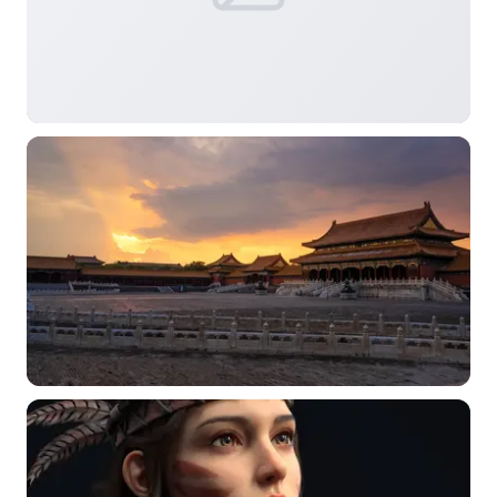
标签 (逗号分隔)
常用标签:
4K壁纸
Bizhi
Gallery
拾光壁纸
HDQwalls
4K
Hd
通用