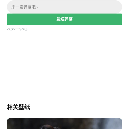
发送弹幕
幕，发第一条吧。
相关壁纸