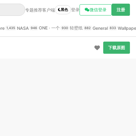
登录
微信登录
注册
专题推荐
客户端
黑色
ONE · 一个
轻壁纸
ere
NASA
General
Wallpap
1,435
946
930
882
833
下载原图