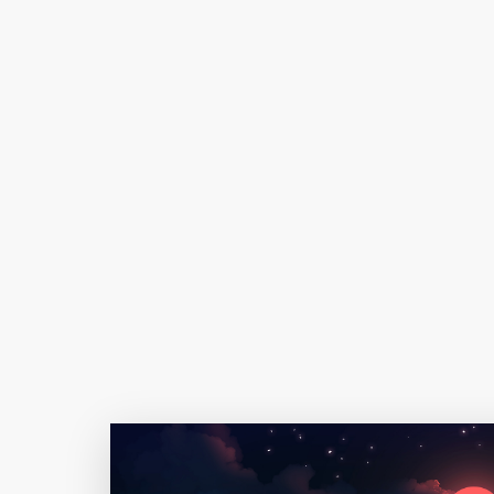
Author Name
@author
查看
下载
分类
主色调
--
--
--
--
选