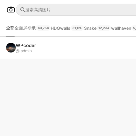
全部
全面屏壁纸
HDQwalls
Snake
wallhaven
40,754
31,120
12,234
5
WPcoder
@ admin