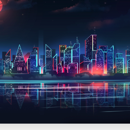
使用
题
类
频率限制。
正在生成支付二维码...
签 (逗号分隔)
标签:
4K壁纸
Bizhi
Gallery
拾光壁纸
HDQwalls
4K
Hd
通用
99.00