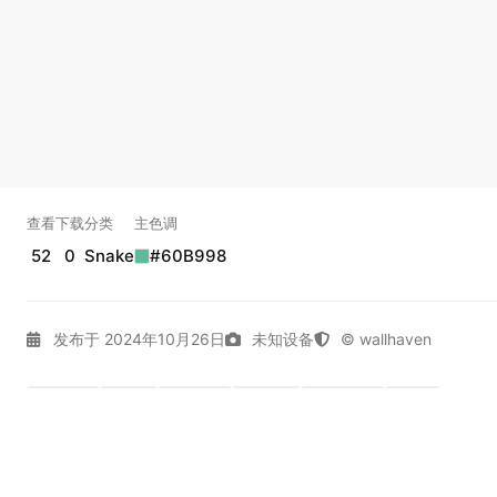
查看
下载
分类
主色调
52
0
Snake
#60B998
发布于 2024年10月26日
未知设备
© wallhaven
4K壁纸
Dark
Gallery
Snake
拾光壁纸
通用
实时弹幕