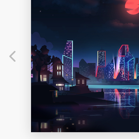
发布
未知设备
在主题许可下可免费
标
实时弹幕
分
弹幕会在下方多行滚动展示；匿名发送有数量和
正在加载弹幕...
标
常用