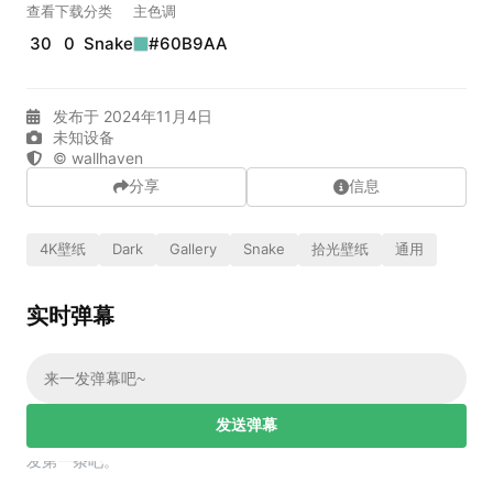
实时弹幕
查看
下载
分类
主色调
30
0
Snake
#60B9AA
发送弹幕
99.00
发布于 2024年11月4日
未知设备
弹幕会在下方多行滚动展示；匿名发送有数量和频率限制。
© wallhaven
在加载弹幕...
分享
信息
4K壁纸
Dark
Gallery
Snake
拾光壁纸
通用
实时弹幕
相关壁纸
发送弹幕
幕，发第一条吧。