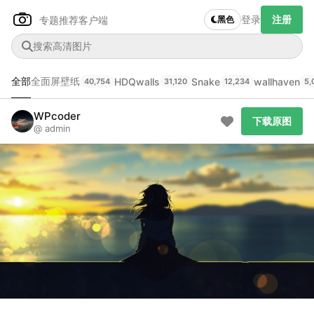
登录
注册
专题推荐
客户端
黑色
全部
全面屏壁纸
HDQwalls
Snake
wallhaven
40,754
31,120
12,234
5,
Author Name
下载原图
@author
WPcoder
下载原图
@ admin
查看
下载
分类
主色调
--
--
--
--
发布
未知设备
在主题许可下可免费使用
分享
信息
正在生成支付二维码...