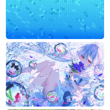
常用标签:
4K壁纸
Bizhi
Gallery
拾光壁纸
HDQwalls
4K
Hd
通用