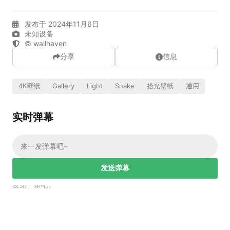
实时弹幕
发布于 2024年11月6日
未知设备
© wallhaven
发送弹幕
99.00
分享
信息
弹幕会在下方多行滚动展示；匿名发送有数量和频率限制。
在加载弹幕...
4K壁纸
Gallery
Light
Snake
拾光壁纸
通用
实时弹幕
发送弹幕
幕，发第一条吧。
相关壁纸