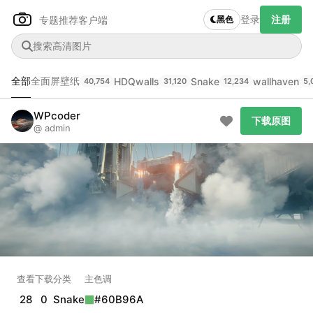
登录
注册
专题推荐
客户端
黑色
全部
全面屏壁纸
HDQwalls
Snake
wallhaven
40,754
31,120
12,234
5,
Author Name
下载原图
@author
WPcoder
下载原图
@ admin
查看
下载
分类
主色调
--
--
--
--
发布
未知设备
在主题许可下可免费使用
分享
信息
查看
下载
分类
主色调
正在生成支付二维码...
28
0
Snake
#60B96A