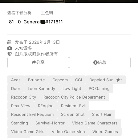
实时弹幕
查看
下载
分类
主色调
81
0
General
#171611
发送弹幕
99.00
发布于 2026年3月13日
弹幕会在下方多行滚动展示；匿名发送有数量和频率限制。
未知设备
在加载弹幕...
图片版权归原作者所有
分享
信息
Axes
Brunette
Capcom
CGI
Dappled Sunlight
Door
Leon Kennedy
Low Light
PC Gaming
Raccoon City
Raccoon City Police Department
Rear View
REngine
Resident Evil
Resident Evil Requiem
Screen Shot
Short Hair
相关壁纸
Standing
Survival-Horror
Video Game Characters
Video Game Girls
Video Game Men
Video Games