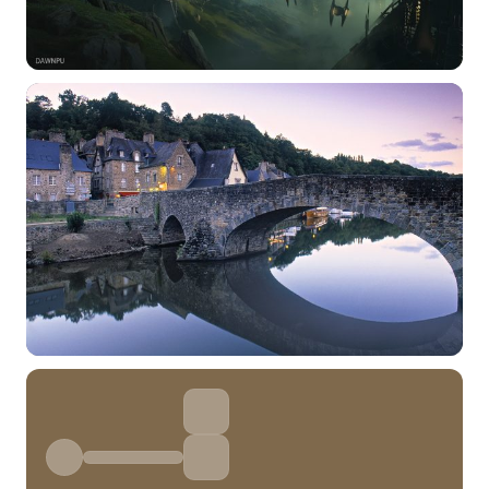
标签 (逗号分隔)
常用标签:
4K壁纸
Bizhi
Gallery
拾光壁纸
HDQwalls
4K
Hd
通用