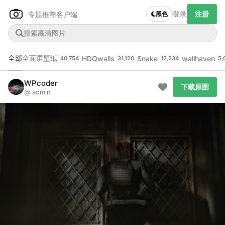
登录
注册
专题推荐
客户端
黑色
全部
全面屏壁纸
HDQwalls
Snake
wallhaven
40,754
31,120
12,234
5,
Author Name
下载原图
@author
WPcoder
下载原图
@ admin
查看
下载
分类
主色调
--
--
--
--
发布
未知设备
在主题许可下可免费使用
分享
信息
正在生成支付二维码...