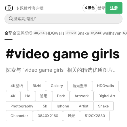
登录
注册
专题推荐
客户端
黑色
全部
全面屏壁纸
HDQwalls
Snake
wallhaven
40,754
31,120
12,234
5,
#video game girls
Author Name
探索与 “video game girls” 相关的精选优质图片。
下载原图
@author
4K壁纸
Bizhi
Gallery
拾光壁纸
HDQwalls
查看
下载
分类
主色调
4K
Hd
通用
Dark
Artwork
Digital Art
--
--
--
--
Photography
5k
Iphone
Artist
Snake
Character
3840X2160
风景
5120X2880
发布
未知设备