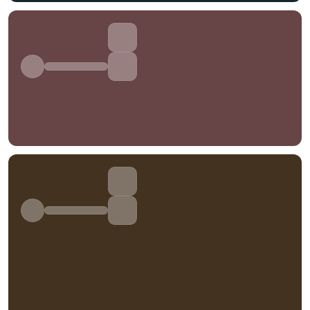
标签 (逗号分隔)
常用标签:
4K壁纸
Bizhi
Gallery
拾光壁纸
HDQwalls
4K
Hd
通用