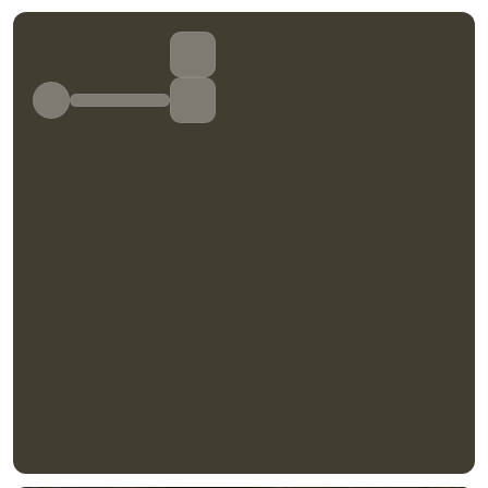
在主题许可下可免费使用
分享
信息
正在生成支付二维码...
实时弹幕
发送弹幕
99.00
弹幕会在下方多行滚动展示；匿名发送有数量和频率限制。
在加载弹幕...